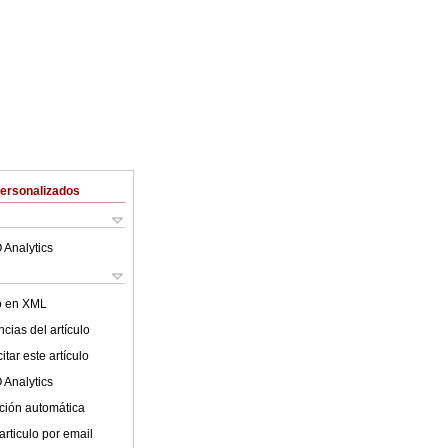
Personalizados
 Analytics
lo en XML
cias del artículo
tar este artículo
 Analytics
ción automática
articulo por email