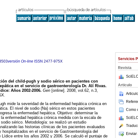
Servicios 
3503
versión On-line
ISSN
2477-975X
Revista
SciELO
ción del child-pugh y sodio sérico en pacientes con
Articulo
epática en el servicio de gastroenterología Dr. Alí Rivas.
ídice
:
Años 2002-2006
.
Gen
[online]. 2008, vol.62, n.3,
Articu
5X.
Referen
Pugh mide la severidad de la enfermedad hepática crónica en
tica. El nivel de sodio (Na) sérico en estos pacientes
Como ci
gresa la enfermedad hepática. Objetivo: determinar la
e la enfermedad hepática crónica medida con la escala de
SciELO
 sodio sérico. Metodología: se realizó un estudio
Traduc
analizando las historias clínicas de los pacientes evaluados
y hospitalizados en el servicio de Gastroenterología del
Enviar 
 Lídice entre los años 2002 y 2006. Se calculó el puntaje de