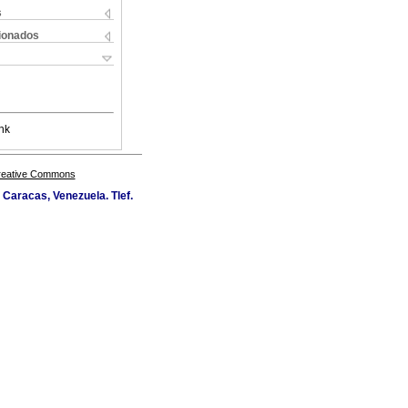
s
cionados
nk
Creative Commons
Caracas, Venezuela. Tlef.