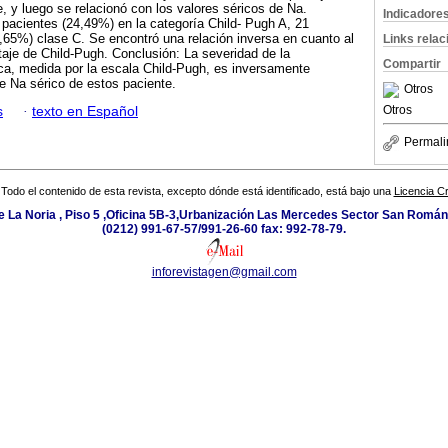
, y luego se relacionó con los valores séricos de Na.
Indicadore
 pacientes (24,49%) en la categoría Child- Pugh A, 21
,65%) clase C. Se encontró una relación inversa en cuanto al
Links rela
ntaje de Child-Pugh. Conclusión: La severidad de la
Compartir
ca, medida por la escala Child-Pugh, es inversamente
de Na sérico de estos paciente.
Otros
Otros
s
·
texto en Español
Permali
Todo el contenido de esta revista, excepto dónde está identificado, está bajo una
Licencia 
e La Noria , Piso 5 ,Oficina 5B-3,Urbanización Las Mercedes Sector San Román 
(0212) 991-67-57/991-26-60 fax: 992-78-79.
inforevistagen@gmail.com