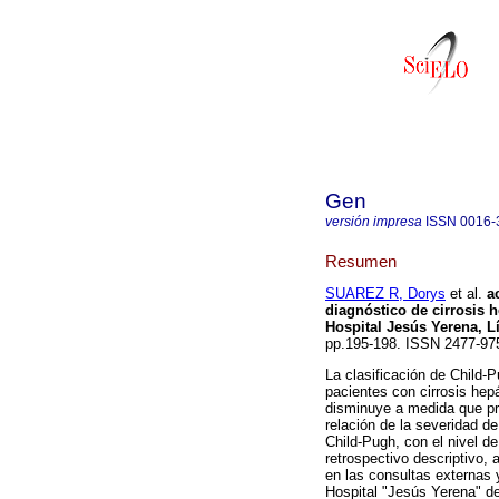
Gen
versión impresa
ISSN
0016-
Resumen
SUAREZ R, Dorys
et al.
a
diagnóstico de cirrosis h
Hospital Jesús Yerena, L
pp.195-198. ISSN 2477-97
La clasificación de Child-
pacientes con cirrosis hepá
disminuye a medida que pro
relación de la severidad d
Child-Pugh, con el nivel de
retrospectivo descriptivo, 
en las consultas externas 
Hospital "Jesús Yerena" de