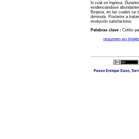
lo cual se ingresa. Durant
evidenciándose abundantes
Biopsia, en las cuales se
diminuta. Posterior a trata
evolución satisfactoria.
Palabras clave :
Colitis p
·
resumen en Inglé
Paseo Enrique Easo, Torr