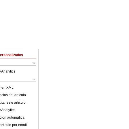
Personalizados
 Analytics
lo en XML
cias del artículo
tar este artículo
 Analytics
ción automática
articulo por email