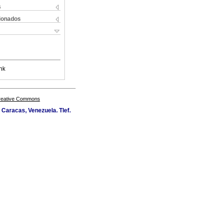
s
cionados
nk
Creative Commons
Caracas, Venezuela. Tlef.