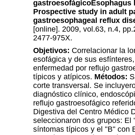
gastroesofágico
Esophagus 
Prospective study in adult p
gastroesophageal reflux dis
[online]. 2009, vol.63, n.4, p
2477-975X.
Objetivos:
Correlacionar la lo
esofágica y de sus esfínteres
enfermedad por reflujo gastr
típicos y atípicos.
Métodos:
Se
corte transversal. Se incluyer
diagnóstico clínico, endoscó
reflujo gastroesofágico referid
Digestiva del Centro Médico 
seleccionaron dos grupos: El
síntomas típicos y el "B" con