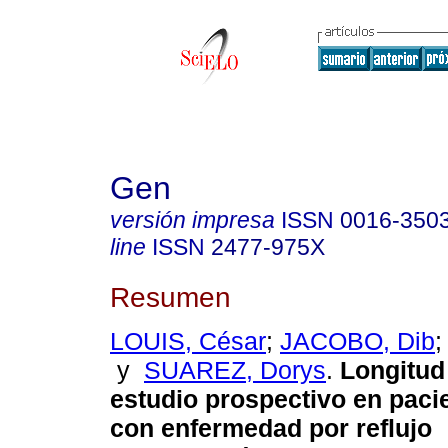
Gen
versión impresa
ISSN
0016-350
line
ISSN
2477-975X
Resumen
LOUIS, César
;
JACOBO, Dib
y
SUAREZ, Dorys
.
Longitud
estudio prospectivo en paci
con enfermedad por reflujo