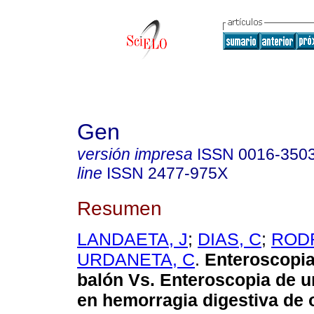
Gen
versión impresa
ISSN
0016-350
line
ISSN
2477-975X
Resumen
LANDAETA, J
;
DIAS, C
;
ROD
URDANETA, C
.
Enteroscopia
balón Vs.
Enteroscopia de u
en hemorragia digestiva de 