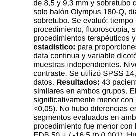
de 8,5 y 9,3 mm y sobretubo 
solo balón Olympus 180-Q, d
sobretubo. Se evaluó: tiempo 
procedimiento, fluoroscopia,
procedimientos terapéuticos 
estadístico:
para proporciones
data continua y variable dico
muestras independientes. Nive
contraste. Se utilizó SPSS 14
datos.
Resultados:
43 pacien
similares en ambos grupos. E
significativamente menor con
<0,05). No hubo diferencias en
segmentos evaluados en ambos
procedimiento fue menor con 
EDB 50 + / -16,5 (p 0,001). 