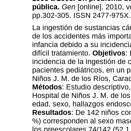
pública
.
Gen
[online]. 2010, v
pp.302-305. ISSN 2477-975X.
La ingestión de sustancias cá
de los accidentes más importa
infancia debido a su incidenc
difícil tratamiento.
Objetivos
:
incidencia de la ingestión de
pacientes pediátricos, en un 
Niños J. M. de los Ríos, Car
Métodos
: Estudio descriptivo,
Hospital de Niños J. M. de lo
edad, sexo, hallazgos endosc
Resultados
: De 142 niños co
%) corresponden al sexo masc
los preescolares 74/142 (52,1