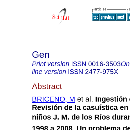
Gen
Print version
ISSN
0016-3503
On
line version
ISSN
2477-975X
Abstract
BRICENO, M
et al.
Ingestión
Revisión de la casuística en 
niños J. M. de los Ríos dur
1998 a 2008.
Un problema de