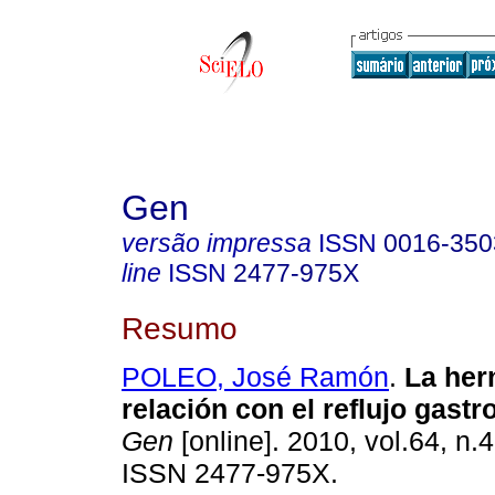
Gen
versão impressa
ISSN
0016-350
line
ISSN
2477-975X
Resumo
POLEO, José Ramón
.
La hern
relación con el reflujo gast
Gen
[online]. 2010, vol.64, n.
ISSN 2477-975X.