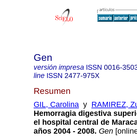
Gen
versión impresa
ISSN
0016-350
line
ISSN
2477-975X
Resumen
GIL, Carolina
y
RAMIREZ, Z
Hemorragia digestiva superi
el hospital central de Marac
años 2004 - 2008
.
Gen
[online