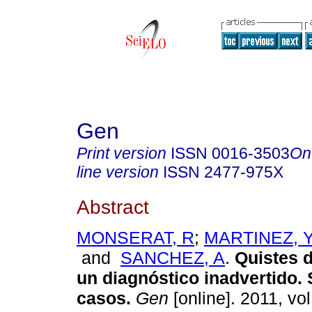
Gen
Print version
ISSN
0016-3503
On
line version
ISSN
2477-975X
Abstract
MONSERAT, R
;
MARTINEZ, 
and
SANCHEZ, A
.
Quistes 
un diagnóstico inadvertido. 
casos
.
Gen
[online]. 2011, vol