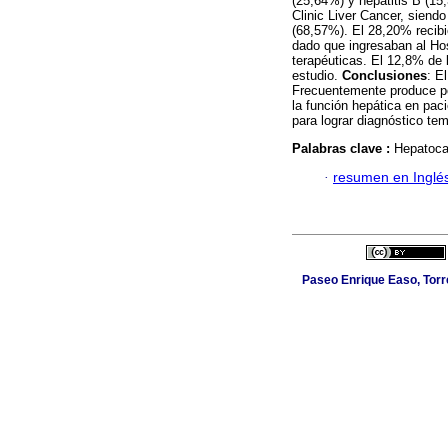
(25,64%) y hepatitis B (15
Clinic Liver Cancer, siend
(68,57%). El 28,20% recibió
dado que ingresaban al Hos
terapéuticas. El 12,8% de 
estudio.
Conclusiones
: E
Frecuentemente produce 
la función hepática en paci
para lograr diagnóstico tem
Palabras clave :
Hepatoca
·
resumen en Inglé
Paseo Enrique Easo, Torr