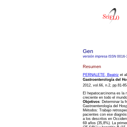
Gen
versión impresa
ISSN
0016-
Resumen
PERNALETE, Beatriz
et al
Gastroenterología del Hosp
2012, vol.66, n.2, pp.81-8
El hepatocarcinoma es la n
creciente en todo el mundo
Objetivos
: Determinar la 
Gastroenterología del Hospi
Métodos: Trabajo retrospec
pacientes con ese diagnós
a los descritos en Occide
69 años (35,8%). La primer