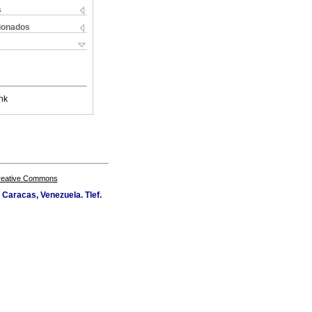
s
cionados
nk
Creative Commons
Caracas, Venezuela. Tlef.