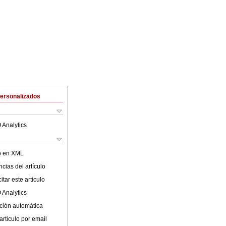
Personalizados
 Analytics
lo en XML
cias del artículo
tar este artículo
 Analytics
ción automática
articulo por email