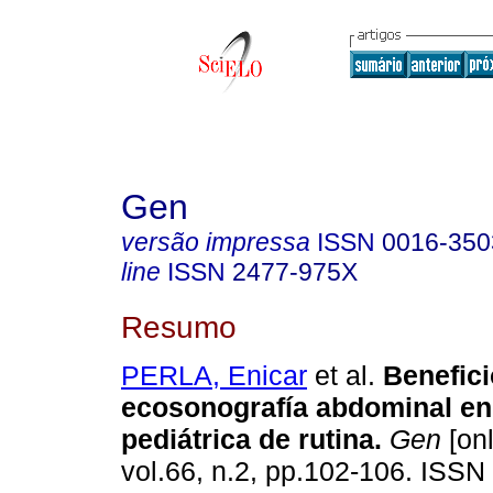
Gen
versão impressa
ISSN
0016-350
line
ISSN
2477-975X
Resumo
PERLA, Enicar
et al.
Benefici
ecosonografía abdominal en
pediátrica de rutina
.
Gen
[onl
vol.66, n.2, pp.102-106. ISS