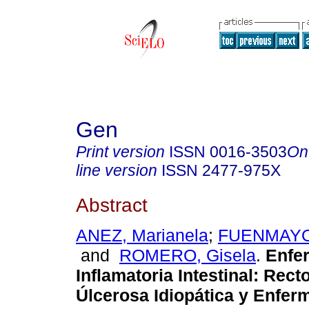
Gen
Print version
ISSN
0016-3503
On
line version
ISSN
2477-975X
Abstract
ANEZ, Marianela
;
FUENMAYOR
and
ROMERO, Gisela
.
Enfe
Inflamatoria Intestinal
:
Recto
Úlcerosa Idiopática y Enfer