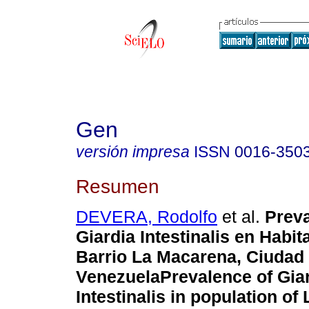
Gen
versión impresa
ISSN
0016-350
Resumen
DEVERA, Rodolfo
et al.
Preva
Giardia Intestinalis en Habit
Barrio La Macarena, Ciudad 
Venezuela
Prevalence of Gia
Intestinalis in population o