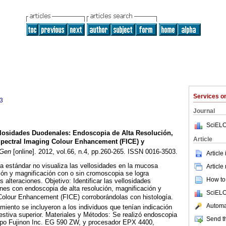
Services 
3
Journal
SciELO
llosidades Duodenales
:
Endoscopia de Alta Resolución,
Article
 Spectral Imaging Colour Enhancement (FICE) y
Gen
[online]. 2012, vol.66, n.4, pp.260-265. ISSN 0016-3503.
Article
a estándar no visualiza las vellosidades en la mucosa
Article
ión y magnificación con o sin cromoscopia se logra
How to 
s alteraciones. Objetivo: Identificar las vellosidades
nes con endoscopia de alta resolución, magnificación y
SciELO
 Colour Enhancement (FICE) corroborándolas con histología.
Automat
miento se incluyeron a los individuos que tenían indicación
estiva superior. Materiales y Métodos: Se realizó endoscopia
Send th
uipo Fujinon Inc. EG 590 ZW, y procesador EPX 4400,