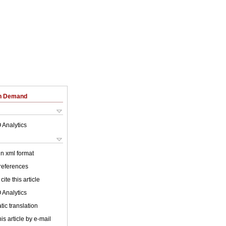
on Demand
 Analytics
 in xml format
 references
cite this article
 Analytics
ic translation
is article by e-mail