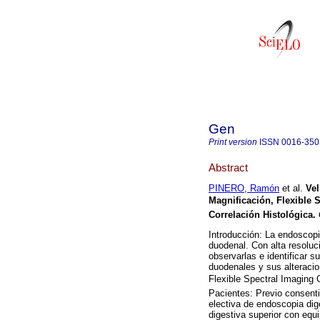
Gen
Print version
ISSN
0016-350
Abstract
PINERO, Ramón
et al.
Ve
Magnificación, Flexible
Correlación Histológica
.
Introducción: La endoscopi
duodenal. Con alta resoluc
observarlas e identificar su
duodenales y sus alteracio
Flexible Spectral Imaging
Pacientes: Previo consenti
electiva de endoscopia dig
digestiva superior con eq