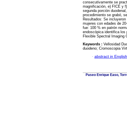
consecutivamente se practic
magnificación, e) FICE y f
segunda porción duodenal, 
procedimiento se grabó, s
Resultados: Se incluyeron
mujeres con edades de 20-
fue: 100 % en patrón norm
endoscópica identifica los
Flexible Spectral Imaging 
Keywords :
Vellosidad Duo
duodeno; Cromoscopia Virt
·
abstract in Englis
Paseo Enrique Easo, Torr