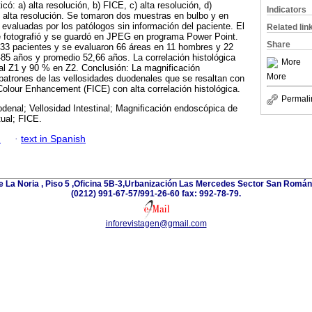
ó: a) alta resolución, b) FICE, c) alta resolución, d)
Indicators
) alta resolución. Se tomaron dos muestras en bulbo y en
evaluadas por los patólogos sin información del paciente. El
Related lin
e fotografió y se guardó en JPEG en programa Power Point.
Share
 33 pacientes y se evaluaron 66 áreas en 11 hombres y 22
85 años y promedio 52,66 años. La correlación histológica
More
al Z1 y 90 % en Z2. Conclusión: La magnificación
More
 patrones de las vellosidades duodenales que se resaltan con
Colour Enhancement (FICE) con alta correlación histológica.
Permali
denal; Vellosidad Intestinal; Magnificación endoscópica de
ual; FICE.
h
·
text in Spanish
e La Noria , Piso 5 ,Oficina 5B-3,Urbanización Las Mercedes Sector San Román 
(0212) 991-67-57/991-26-60 fax: 992-78-79.
inforevistagen@gmail.com