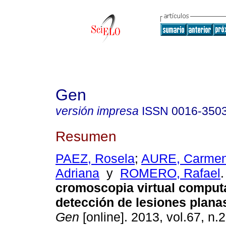
Gen
versión impresa
ISSN
0016-350
Resumen
PAEZ, Rosela
;
AURE, Carme
Adriana
y
ROMERO, Rafael
.
cromoscopia virtual computa
detección de lesiones plana
Gen
[online]. 2013, vol.67, n.