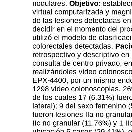
nodulares.
Objetivo
: establec
virtual computarizada y magni
de las lesiones detectadas en
decidir en el momento del pro
utilizó el modelo de clasificac
colorectales detectadas.
Paci
retrospectivo y descriptivo e
consulta de centro privado, e
realizándoles video colonosc
EPX-4400, por un mismo end
1298 video colonoscopias, 26
de los cuales 17 (6.31%) fuero
lateral); 9 del sexo femenino
fueron lesiones IIa no granula
IIc no granular (11.76%) y 1 II
ubicación 5 casos (29.41%), 