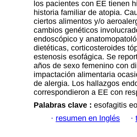
los pacientes con EE tienen hi
historia familiar de atopia. C
ciertos alimentos y/o aeroale
cambios genéticos involucrado
endoscópico y anatomopatológ
dietéticas, corticosteroides tó
estenosis esofágica. Se repor
años de sexo femenino con di
impactación alimentaria ocasio
de alergia. Los hallazgos end
correspondieron a EE con respu
Palabras clave :
esofagitis eo
·
resumen en Inglés
·