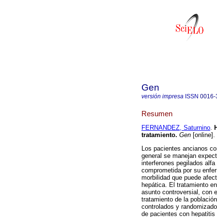
Gen
versión impresa
ISSN
0016-
Resumen
FERNANDEZ, Saturnino
.
tratamiento
.
Gen
[online].
Los pacientes ancianos con 
general se manejan expecta
interferones pegilados alfa
comprometida por su enfe
morbilidad que puede afec
hepática. El tratamiento 
asunto controversial, con 
tratamiento de la població
controlados y randomizados
de pacientes con hepatitis 