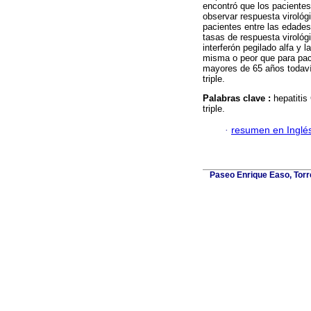
encontró que los paciente
observar respuesta viroló
pacientes entre las edade
tasas de respuesta virológi
interferón pegilado alfa y
misma o peor que para pac
mayores de 65 años todavía
triple.
Palabras clave :
hepatitis
triple.
·
resumen en Inglé
Paseo Enrique Easo, Torr