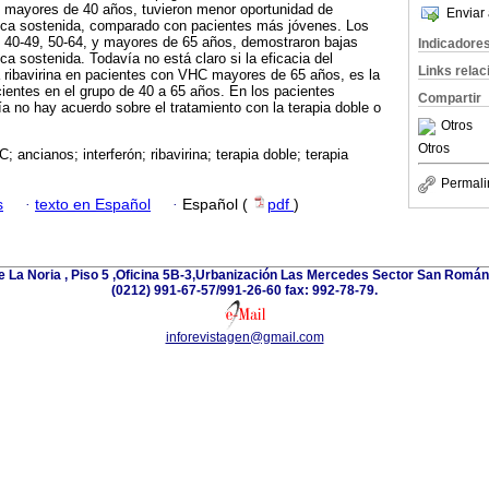
s mayores de 40 años, tuvieron menor oportunidad de
Enviar 
gica sostenida, comparado con pacientes más jóvenes. Los
s 40-49, 50-64, y mayores de 65 años, demostraron bajas
Indicadore
ca sostenida. Todavía no está claro si la eficacia del
Links rela
 la ribavirina en pacientes con VHC mayores de 65 años, es la
ientes en el grupo de 40 a 65 años. En los pacientes
Compartir
 no hay acuerdo sobre el tratamiento con la terapia doble o
Otros
Otros
 C; ancianos; interferón; ribavirina; terapia doble; terapia
Permali
s
·
texto en Español
·
Español (
pdf
)
e La Noria , Piso 5 ,Oficina 5B-3,Urbanización Las Mercedes Sector San Román 
(0212) 991-67-57/991-26-60 fax: 992-78-79.
inforevistagen@gmail.com