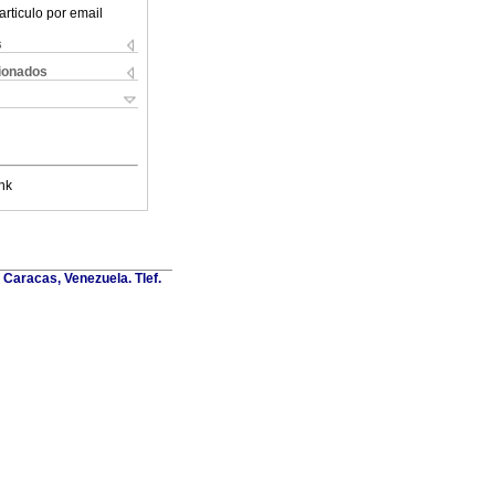
articulo por email
s
cionados
nk
Caracas, Venezuela. Tlef.