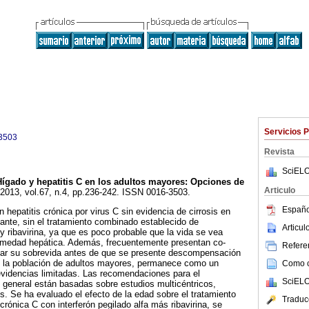
Servicios 
3503
Revista
SciELO
Hígado y hepatitis C en los adultos mayores
:
Opciones de
Articulo
 2013, vol.67, n.4, pp.236-242. ISSN 0016-3503.
Españo
hepatitis crónica por virus C sin evidencia de cirrosis en
nte, sin el tratamiento combinado establecido de
Articu
 y ribavirina, ya que es poco probable que la vida se vea
rmedad hepática. Además, frecuentemente presentan co-
Referen
tar su sobrevida antes de que se presente descompensación
en la población de adultos mayores, permanece como un
Como ci
evidencias limitadas. Las recomendaciones para el
SciELO
n general están basadas sobre estudios multicéntricos,
. Se ha evaluado el efecto de la edad sobre el tratamiento
Traduc
crónica C con interferón pegilado alfa más ribavirina, se