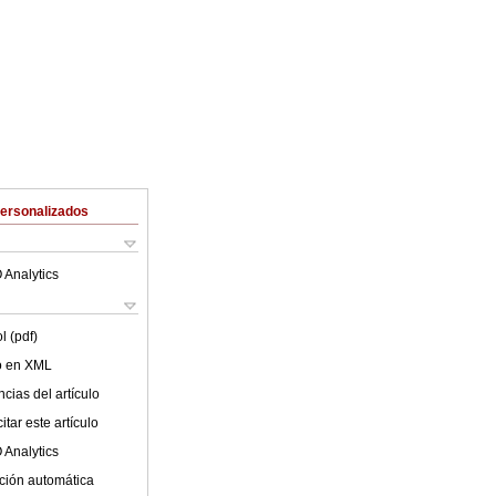
Personalizados
 Analytics
l (pdf)
lo en XML
cias del artículo
tar este artículo
 Analytics
ción automática