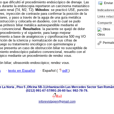
o que dificultó el procedimiento endoscópico de drenaje. Las
Enviar 
s durante la endoscopia reportaron un carcinoma metastático
ario renal (T4, M2, T2).
Métodos
: se practicó USE, punción
Indicadore
ares, inyección de contraste para confirmar la posición de la
Links rela
liares, y paso a través de la aguja de una guía metálica
obstrucción y colocarla en duodeno, con lo cual se pudo
Compartir
na prótesis biliar metálica autoexpandible mediante el
o convencional.
Resultados
: la paciente se quejó de dolor
Otros
procedimiento y el siguiente, para luego mejorar
Otros
amiento a base de analgésicos y ciprofloxacina 500 mg VO
ición de la ictericia y normalización de sus cifras de
Permali
ó luego su tratamiento oncológico con quimioterapia y
 se presenta un caso de obstrucción biliar no susceptible de
amiento endoscópico paliativo convencional, resuelto con el
ópico mediante un procedimiento de rendez vous.
ón biliar; ultrasonido endoscópico; rendez vous.
s
·
texto en Español
·
Español (
pdf
)
e La Noria , Piso 5 ,Oficina 5B-3,Urbanización Las Mercedes Sector San Román 
(0212) 991-67-57/991-26-60 fax: 992-78-79.
inforevistagen@gmail.com