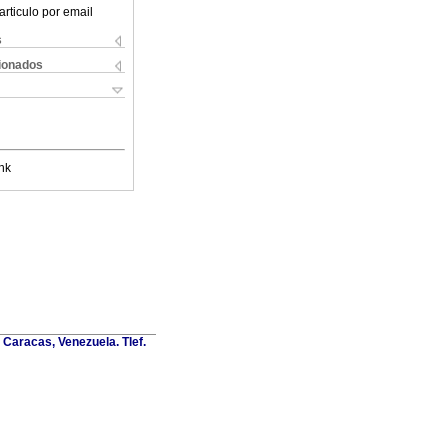
articulo por email
s
cionados
nk
Caracas, Venezuela. Tlef.