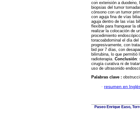
con extensión a duodeno, l
biopsias del tumor tomada
cónsono con un tumor prim
con aguja fina de vías bili
aguja dentro de las vías bi
flexible para franquear la 
realizar la colocación de u
procedimiento endoscópic
toracoabdominal el día del 
progresivamente, con trat
bid por 7 días, con desapar
bilirrubina, lo que permiti
radioterapia.
Conclusión
:
cirugía curativa ni de trat
uso de ultrasonido endosc
Palabras clave :
obstrucci
·
resumen en Inglé
Paseo Enrique Easo, Torr