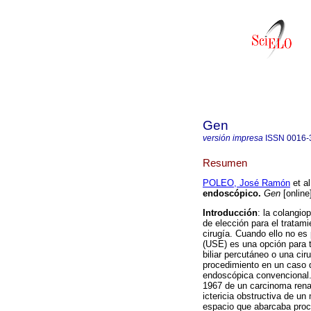
Gen
versión impresa
ISSN
0016-
Resumen
POLEO, José Ramón
et al
endoscópico
.
Gen
[online
Introducción
: la colangio
de elección para el tratami
cirugía. Cuando ello no es
(USE) es una opción para t
biliar percutáneo o una ciru
procedimiento en un caso d
endoscópica convencional
1967 de un carcinoma rena
ictericia obstructiva de u
espacio que abarcaba proc