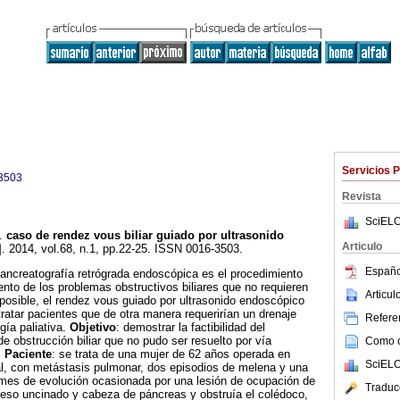
Servicios 
3503
Revista
SciELO
.
caso de rendez vous biliar guiado por ultrasonido
Articulo
]. 2014, vol.68, n.1, pp.22-25. ISSN 0016-3503.
Españo
pancreatografía retrógrada endoscópica es el procedimiento
ento de los problemas obstructivos biliares que no requieren
Articu
 posible, el rendez vous guiado por ultrasonido endoscópico
ratar pacientes que de otra manera requerirían un drenaje
Referen
gía paliativa.
Objetivo
: demostrar la factibilidad del
e obstrucción biliar que no pudo ser resuelto por vía
Como ci
.
Paciente
: se trata de una mujer de 62 años operada en
SciELO
l, con metástasis pulmonar, dos episodios de melena y una
n mes de evolución ocasionada por una lesión de ocupación de
Traduc
eso uncinado y cabeza de páncreas y obstruía el colédoco,