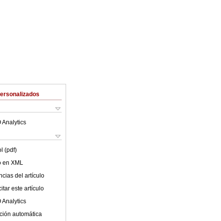
Personalizados
 Analytics
l (pdf)
lo en XML
cias del artículo
tar este artículo
 Analytics
ción automática