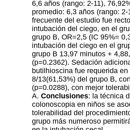
6,6 años (rango: 2-11), 76,92
promedio: 6,3 años (rango: 2
frecuente del estudio fue rec
intubación del ciego, en el g
grupo B, OR=2,5 (IC 95%= 0,3
intubación del ciego en el gru
grupo B 13,97 minutos + 4,88, 
(p=0.2362). Sedación adicion
butilhioscina fue requerida en
8/13(61,53%) del grupo B, con 
(p=0.0288), con mejor tolerabi
A.
Conclusiones
: la técnica 
colonoscopia en niños se aso
tolerabilidad del procedimient
grupo más numeroso permitirá
en la intubación cecal.