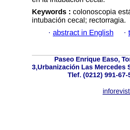
Keywords :
colonoscopia est
intubación cecal; rectorragia.
·
abstract in English
·
Paseo Enrique Easo, Torr
3,Urbanización Las Mercedes 
Tlef. (0212) 991-67-
inforevi