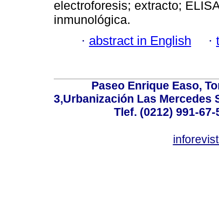
electroforesis; extracto; ELIS
inmunológica.
·
abstract in English
·
Paseo Enrique Easo, Torr
3,Urbanización Las Mercedes 
Tlef. (0212) 991-67-
inforevi