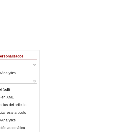
Personalizados
 Analytics
l (pdf)
lo en XML
cias del artículo
tar este artículo
 Analytics
ción automática