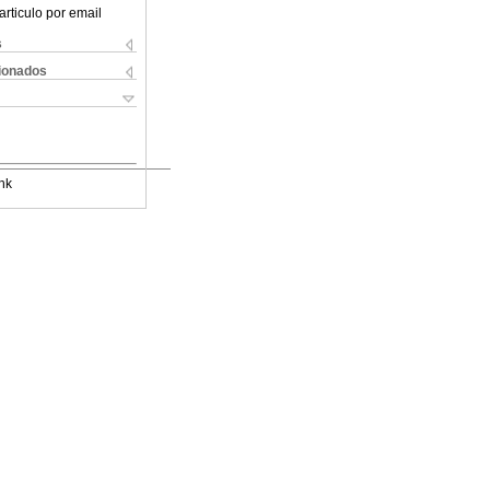
articulo por email
s
cionados
nk