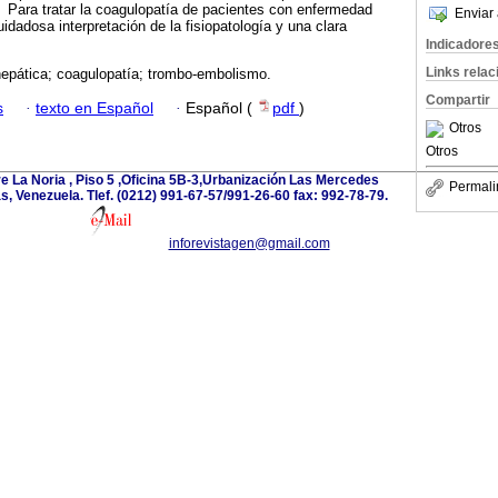
Para tratar la coagulopatía de pacientes con enfermedad
Enviar 
idadosa interpretación de la fisio­patología y una clara
Indicadore
Links rela
hepática; coagulopatía; trombo-embolismo.
Compartir
s
·
texto en Español
·
Español (
pdf
)
Otros
Otros
e La Noria , Piso 5 ,Oficina 5B-3,Urbanización Las Mercedes
Permali
 Venezuela. Tlef. (0212) 991-67-57/991-26-60 fax: 992-78-79.
inforevistagen@gmail.com