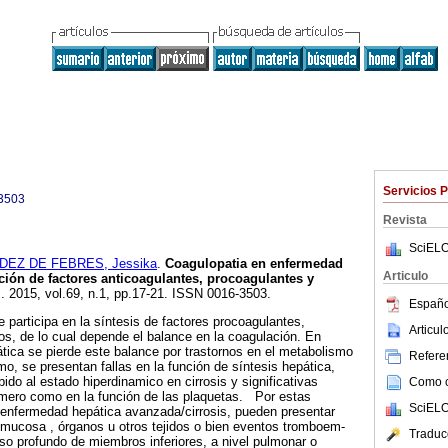
Servicios 
3503
Revista
SciELO
EZ DE FEBRES, Jessika
.
Coagulopatia en enfermedad
Articulo
ción de factores anticoagulantes, pro­coagulantes y
]. 2015, vol.69, n.1, pp.17-21. ISSN 0016-3503.
Españo
participa en la síntesis de facto­res procoagulantes,
Articu
icos, de lo cual depende el balance en la coagulación. En
ática se pierde este balance por trastornos en el meta­bolismo
Referen
o, se presentan fallas en la función de síntesis hepática,
bido al estado hiperdinamico en cirrosis y significativas
Como ci
numero como en la función de las plaquetas. Por estas
SciELO
 enfermedad hepática avanzada/cirrosis, pueden presentar
 mucosa , órganos u otros tejidos o bien eventos tromboem­
Traduc
so profundo de miembros inferiores, a nivel pulmonar o