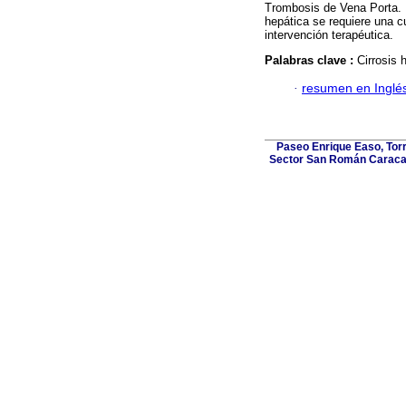
Trombosis de Vena Porta. 
hepática se requiere una cu
intervención terapéutica.
Palabras clave :
Cirrosis 
·
resumen en Inglé
Paseo Enrique Easo, Torr
Sector San Román Caracas,