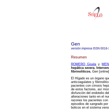
Gen
versión impresa
ISSN
0016-
Resumen
ROMERO, Gisela
y
MEND
hepática severa. Interven
fibrinoliticos
.
Gen
[online
El Hígado es un órgano que 
anticoagulates y fibrinolit
pacientes con cirro­sis hep
de estos factores, así mism
disfunción del endotelio de
alteracio­nes tanto en el 
razones los pacientes con
episodios de sangrado por
bolicos en el sistema veno