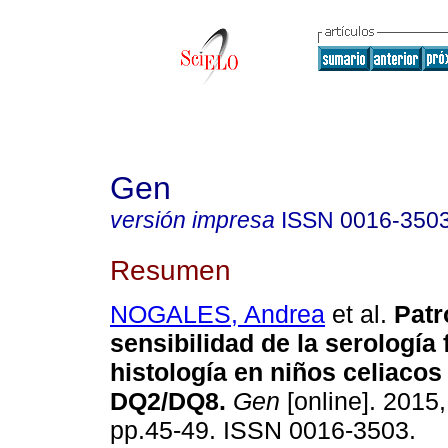
Gen
versión impresa
ISSN
0016-350
Resumen
NOGALES, Andrea
et al.
Patró
sensibilidad de la serología 
histología en niños celiaco
DQ2/DQ8.
Gen
[online]. 2015,
pp.45-49. ISSN 0016-3503.