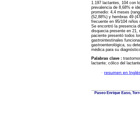
1.197 lactantes, 104 con lo
prevalencia de 8,68% e ide
promedio: 4,4 meses (rango
(52,88%) y hembras 49 (47,
frecuente en 95/104 niños 
Se encontró la presencia d
disquecia presente en 21, r
paciente presentó todos lo
gastrointestinales funciona
gastroenterológica, su dete
médica para su diagnóstic
Palabras clave :
trastorno
lactante; cólico del lactant
·
resumen en Inglé
Paseo Enrique Easo, Torr