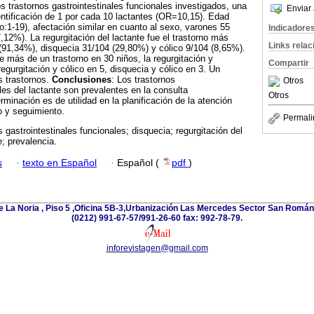
s trastornos gastrointestinales funcionales investigados, una
Enviar 
ntificación de 1 por cada 10 lactantes (OR=10,15). Edad
:1-19), afectación similar en cuanto al sexo, varones 55
Indicadore
12%). La regurgitación del lactante fue el trastorno más
Links rela
(91,34%), disquecia 31/104 (29,80%) y cólico 9/104 (8,65%).
e más de un trastorno en 30 niños, la regurgitación y
Compartir
egurgitación y cólico en 5, disquecia y cólico en 3. Un
s trastornos.
Conclusiones
: Los trastornos
Otros
les del lactante son prevalentes en la consulta
Otros
rminación es de utilidad en la planificación de la atención
o y seguimiento.
Permali
s gastrointestinales funcionales; disquecia; regurgitación del
e; prevalencia.
s
·
texto en Español
·
Español (
pdf
)
e La Noria , Piso 5 ,Oficina 5B-3,Urbanización Las Mercedes Sector San Román 
(0212) 991-67-57/991-26-60 fax: 992-78-79.
inforevistagen@gmail.com