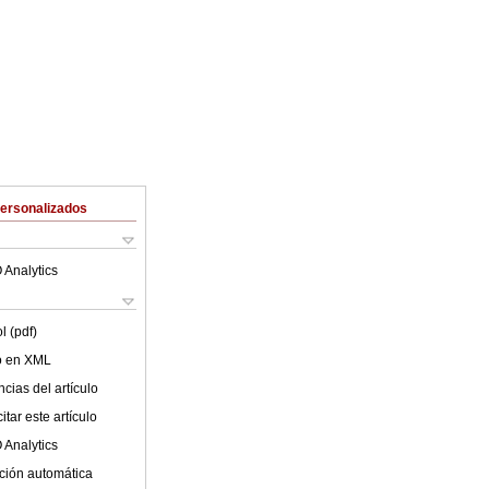
Personalizados
 Analytics
l (pdf)
lo en XML
cias del artículo
tar este artículo
 Analytics
ción automática