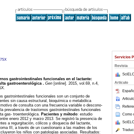
Servicios 
975X
Revista
SciELO
rnos gastrointestinales funcionales en el lactante
:
Articulo
lta gastroenterológica
.
Gen
[online]. 2015, vol.69, n.4,
5X.
Españo
nos gastrointestinales funcionales son un conjunto de
Articu
entes sin causa estructural, bioquímica o metabólica
 motivo de consulta con una frecuencia variable o descono-
Referen
 la prevalencia de trastornos gastrointestinales funcionales
ta gas- troenterológica.
Pacientes y método
: estudio
Como ci
 entre enero 2012 y marzo 2013. Se registró la presencia de
SciELO
es a regurgitación, cólicos y disquecia del lactante,
 Roma III, a través de un cuestionario a las madres de los
Traduc
cluyeron los niños con patologías asociadas. Resultados: