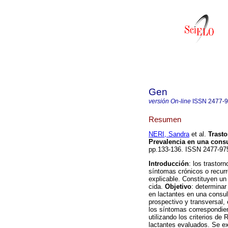
Gen
versión On-line
ISSN
2477-
Resumen
NERI, Sandra
et al.
Trasto
Prevalencia en una consu
pp.133-136. ISSN 2477-97
Introducción
: los trastor
síntomas crónicos o recurr
explicable. Constituyen un
cida.
Objetivo
: determinar
en lactantes en una consul
prospectivo y transversal,
los síntomas correspondient
utilizando los criterios de
lactantes evaluados. Se ex