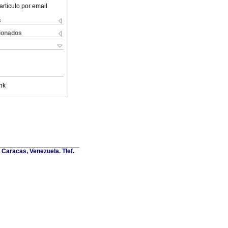
articulo por email
s
cionados
nk
Caracas, Venezuela. Tlef.