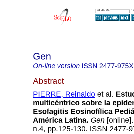
Gen
On-line version
ISSN
2477-975X
Abstract
PIERRE, Reinaldo
et al.
Estu
multicéntrico sobre la epide
Esofagitis Eosinofílica Pediá
América Latina
.
Gen
[online].
n.4, pp.125-130. ISSN 2477-9