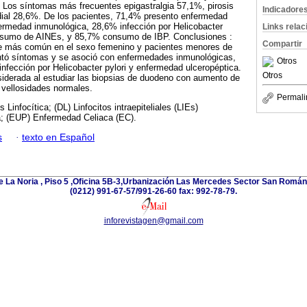
 Los síntomas más frecuentes epigastralgia 57,1%, pirosis
Indicadore
dial 28,6%. De los pacientes, 71,4% presento enfermedad
fermedad inmunológica, 28,6% infección por Helicobacter
Links rela
onsumo de AINEs, y 85,7% consumo de IBP. Conclusiones :
Compartir
 fue más común en el sexo femenino y pacientes menores de
ntó síntomas y se asoció con enfermedades inmunológicas,
Otros
fección por Helicobacter pylori y enfermedad ulceropéptica.
Otros
siderada al estudiar las biopsias de duodeno con aumento de
 y vellosidades normales.
Permali
s Linfocítica; (DL) Linfocitos intraepiteliales (LIEs)
; (EUP) Enfermedad Celiaca (EC).
s
·
texto en Español
e La Noria , Piso 5 ,Oficina 5B-3,Urbanización Las Mercedes Sector San Román 
(0212) 991-67-57/991-26-60 fax: 992-78-79.
inforevistagen@gmail.com