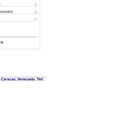
s
cionados
nk
Caracas, Venezuela. Tlef.