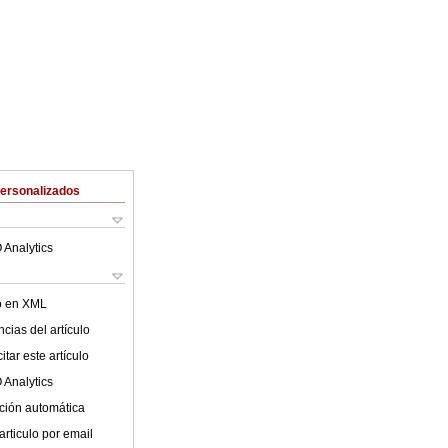
Personalizados
 Analytics
lo en XML
cias del artículo
tar este artículo
 Analytics
ción automática
articulo por email