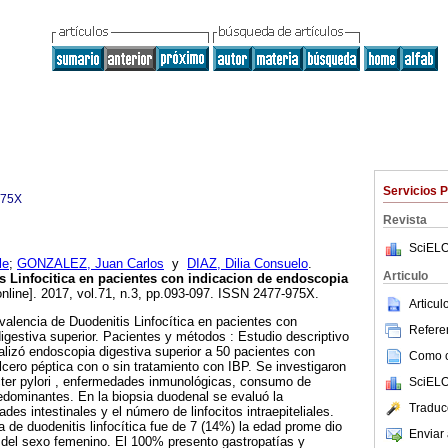
Servicios 
975X
Revista
SciELO
le
;
GONZALEZ, Juan Carlos
y
DIAZ, Dilia Consuelo
.
Articulo
s Linfocitica en pacientes con indicacion de endoscopia
nline]. 2017, vol.71, n.3, pp.093-097. ISSN 2477-975X.
Articu
evalencia de Duodenitis Linfocítica en pacientes con
Referen
igestiva superior. Pacientes y métodos : Estudio descriptivo
ealizó endoscopia digestiva superior a 50 pacientes con
Como ci
ero péptica con o sin tratamiento con IBP. Se investigaron
ter pylori , enfermedades inmunológicas, consumo de
SciELO
dominantes. En la biopsia duodenal se evaluó la
Traduc
ades intestinales y el número de linfocitos intraepiteliales.
a de duodenitis linfocítica fue de 7 (14%) la edad prome dio
Enviar 
 del sexo femenino. El 100% presento gastropatías y