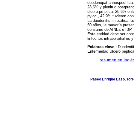
duodenopatía inespecífica.
28,6% y plenitud postpran
ulcero pé ptica, 28,6% en
pylori , 42,9% tuvieron c
La duodenitis linfocítica
50 años, la mayoría prese
consumo de AINEs e IBP, in
Esta entidad debe ser con
linfocitos intraepitelial es
Palabras clave :
Duodeniti
Enfermedad Ulcero péptica
·
resumen en Inglé
Paseo Enrique Easo, Torr