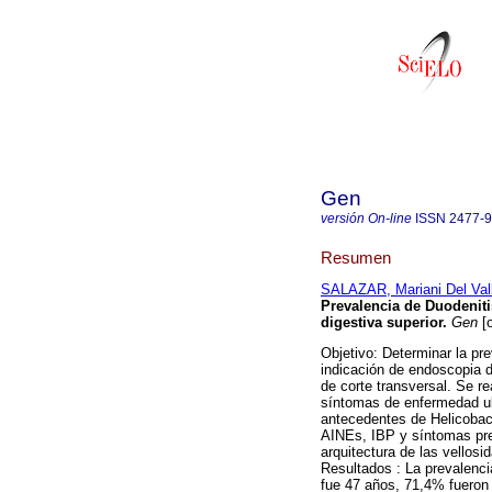
Gen
versión On-line
ISSN
2477-
Resumen
SALAZAR, Mariani Del Val
Prevalencia de Duodeniti
digestiva superior
.
Gen
[o
Objetivo: Determinar la pr
indicación de endoscopia d
de corte transversal. Se r
síntomas de enfermedad ulc
antecedentes de Helicobac
AINEs, IBP y síntomas pre
arquitectura de las vellosid
Resultados : La prevalenci
fue 47 años, 71,4% fueron