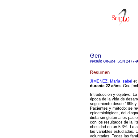
Gen
versión On-line
ISSN
2477-
Resumen
JIMENEZ, María Isabel
et 
durante 22 años
.
Gen
[onl
Introducción y objetivo: L
época de la vida de desarr
seguimiento desde 1995 y u
Pacientes y método: se rev
epidemiológicas, del diagn
dieta sin gluten a los paci
con los resultados de la li
obesidad en un 5.3%. La a
las variables estudiadas. 
voluntarias. Todas las fami