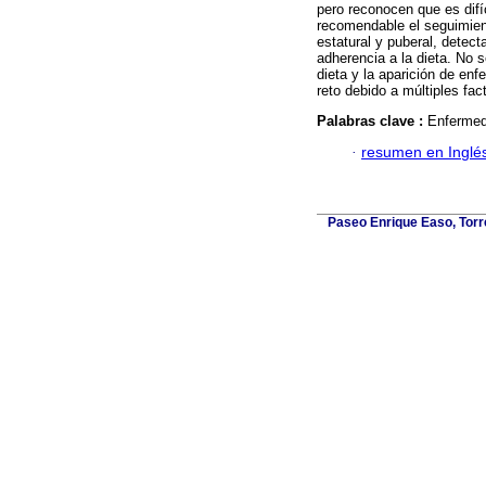
pero reconocen que es difí
recomendable el seguimient
estatural y puberal, detec
adherencia a la dieta. No 
dieta y la aparición de en
reto debido a múltiples fac
Palabras clave :
Enfermed
·
resumen en Inglé
Paseo Enrique Easo, Torr