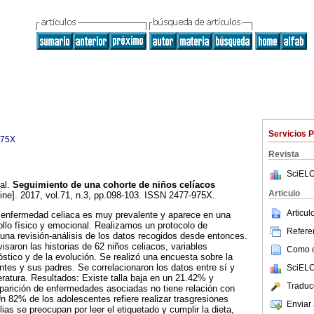
Servicios 
975X
Revista
SciELO
al.
Seguimiento de una cohorte de niños celíacos
Articulo
ine]. 2017, vol.71, n.3, pp.098-103. ISSN 2477-975X.
Articu
a enfermedad celiaca es muy prevalente y aparece en una
ollo físico y emocional. Realizamos un protocolo de
Referen
na revisión-análisis de los datos recogidos desde entonces.
isaron las historias de 62 niños celiacos, variables
Como ci
óstico y de la evolución. Se realizó una encuesta sobre la
entes y sus padres. Se correlacionaron los datos entre sí y
SciELO
teratura. Resultados: Existe talla baja en un 21.42% y
Traduc
parición de enfermedades asociadas no tiene relación con
Un 82% de los adolescentes refiere realizar trasgresiones
Enviar 
lias se preocupan por leer el etiquetado y cumplir la dieta,