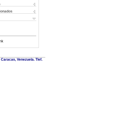
s
cionados
nk
Caracas, Venezuela. Tlef.