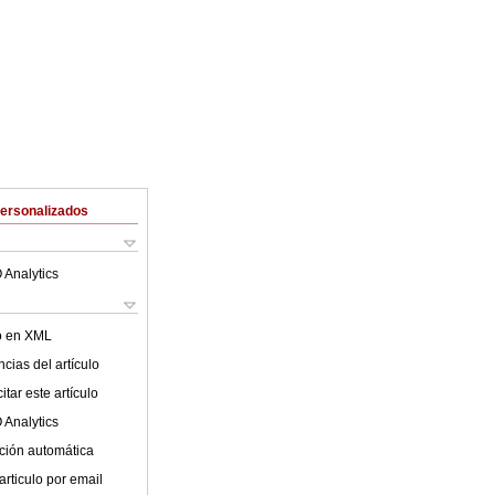
Personalizados
 Analytics
lo en XML
cias del artículo
tar este artículo
 Analytics
ción automática
articulo por email