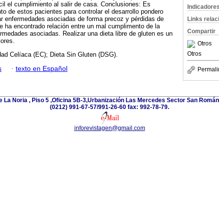
cil el cumplimiento al salir de casa. Conclusiones: Es
Indicadore
o de estos pacientes para controlar el desarrollo pondero
tar enfermedades asociadas de forma precoz y pérdidas de
Links rela
se ha encontrado relación entre un mal cumplimento de la
Compartir
fermedades asociadas. Realizar una dieta libre de gluten es un
tores.
Otros
Otros
ad Celíaca (EC); Dieta Sin Gluten (DSG).
s
·
texto en Español
Permali
e La Noria , Piso 5 ,Oficina 5B-3,Urbanización Las Mercedes Sector San Román 
(0212) 991-67-57/991-26-60 fax: 992-78-79.
inforevistagen@gmail.com