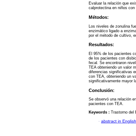
Evaluar la relación que exi
calprotectina en niños con
Métodos:
Los niveles de zonulina f
enzimático ligado a enzima 
por el método de cultivo, 
Resultados:
El 95% de los pacientes co
de los pacientes con disbi
fecal. Se encontraron nive
TEA obteniendo un valor m
diferencias significativas 
con TEA, obteniendo un val
significativamente mayor l
Conclusión:
Se observó una relación ent
pacientes con TEA.
Keywords :
Trastorno del 
·
abstract in Englis