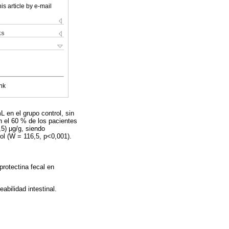
is article by e-mail
ks
nk
 en el grupo control, sin
en el 60 % de los pacientes
5) μg/g, siendo
rol (W = 116,5, p<0,001).
protectina fecal en
abilidad intestinal.