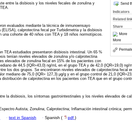
ste entre la disbiosis y los niveles fecales de zonulina y
Send th
 TEA.
Indicators
Related lin
ueron evaluados mediante la técnica de inmunoensayo
Share
(ELISA), calprotectina fecal por Turbidimetria y la disbiosis
More
en una cohorte de 40 niños con TEA y 18 niños normotípicos.
More
Permali
n TEA estudiados presentaron disbiosis intestinal. Un 65 %
osis tenían niveles elevados de zonulina y/o calprotectina
les elevados de zonulina fecal en 15% de los pacientes con
ediano de 44,5 (IQR=43,0) ng/mL en el grupo TEA y de 42,0 (IQR=19,0) ng/mL
entre los dos grupos. Se encontraron niveles elevados de calprotectina fecal 
or mediano de 75,0 (IQR= 127,3) μg/g y en el grupo control de 21,0 (IQR=23,
a distribución de calprotectina en los pacientes con TEA que en el grupo cont
re la disbiosis, los síntomas gastrointestinales y los niveles elevados de cal
Espectro Autista; Zonulina; Calprotectina; Inflamación intestinal crónica; perme
h
·
text in Spanish
·
Spanish (
pdf
)