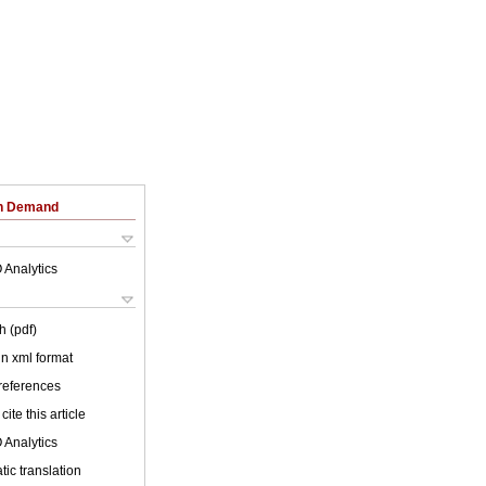
on Demand
 Analytics
h (pdf)
 in xml format
 references
cite this article
 Analytics
ic translation