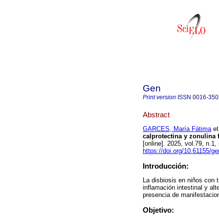
Gen
Print version
ISSN
0016-350
Abstract
GARCES, María Fátima
et
calprotectina y zonulina 
[online]. 2025, vol.79, n
https://doi.org/10.61155/g
Introducción:
La disbiosis en niños con t
inflamación intestinal y al
presencia de manifestacion
Objetivo: