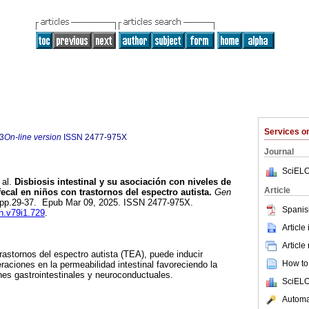
Services 
3
On-line version
ISSN
2477-975X
Journal
SciELO
 al.
Disbiosis intestinal y su asociación con niveles de
Article
fecal en niños con trastornos del espectro autista.
Gen
.1, pp.29-37. Epub Mar 09, 2025. ISSN 2477-975X.
Spanis
en.v79i1.729
.
Article
Article
rastornos del espectro autista (TEA), puede inducir
How to 
teraciones en la permeabilidad intestinal favoreciendo la
es gastrointestinales y neuroconductuales.
SciELO
Automat