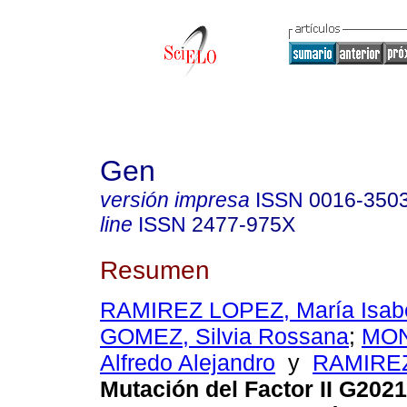
Gen
versión impresa
ISSN
0016-350
line
ISSN
2477-975X
Resumen
RAMIREZ LOPEZ, María Isab
GOMEZ, Silvia Rossana
;
MON
Alfredo Alejandro
y
RAMIREZ
Mutación del Factor II G202