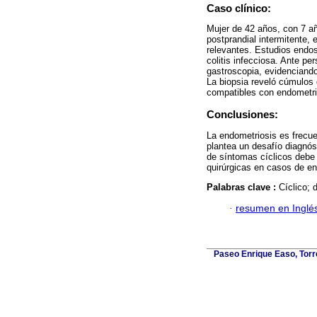
Caso clínico:
Mujer de 42 años, con 7 añ
postprandial intermitente, 
relevantes. Estudios endos
colitis infecciosa. Ante p
gastroscopia, evidenciando
La biopsia reveló cúmulos
compatibles con endometri
Conclusiones:
La endometriosis es frecuen
plantea un desafío diagnóst
de síntomas cíclicos debe 
quirúrgicas en casos de en
Palabras clave :
Cíclico; 
·
resumen en Inglé
Paseo Enrique Easo, Torr