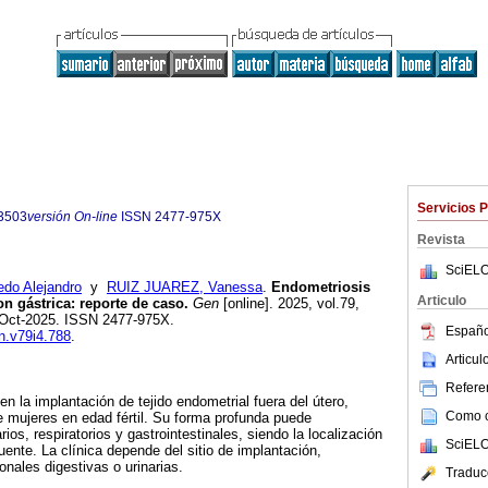
Servicios 
3503
versión On-line
ISSN
2477-975X
Revista
SciELO
do Alejandro
y
RUIZ JUAREZ, Vanessa
.
Endometriosis
Articulo
n gástrica: reporte de caso.
Gen
[online]. 2025, vol.79,
-Oct-2025. ISSN 2477-975X.
Españo
en.v79i4.788
.
Articu
Referen
n la implantación de tejido endometrial fuera del útero,
Como ci
 mujeres en edad fértil. Su forma profunda puede
os, respiratorios y gastrointestinales, siendo la localización
SciELO
ente. La clínica depende del sitio de implantación,
onales digestivas o urinarias.
Traduc