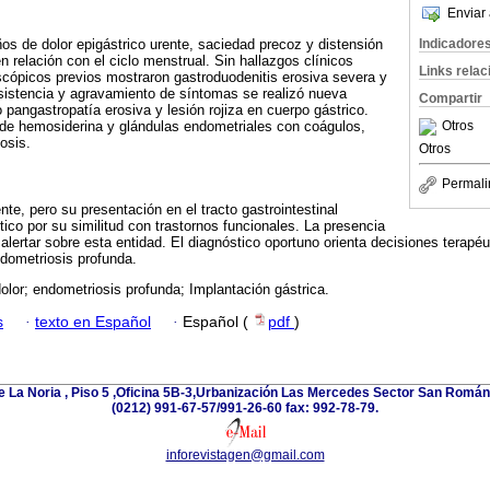
Enviar 
Indicadore
os de dolor epigástrico urente, saciedad precoz y distensión
en relación con el ciclo menstrual. Sin hallazgos clínicos
Links rela
cópicos previos mostraron gastroduodenitis erosiva severa y
ersistencia y agravamiento de síntomas se realizó nueva
Compartir
 pangastropatía erosiva y lesión rojiza en cuerpo gástrico.
Otros
 de hemosiderina y glándulas endometriales con coágulos,
osis.
Otros
Permali
te, pero su presentación en el tracto gastrointestinal
ico por su similitud con trastornos funcionales. La presencia
alertar sobre esta entidad. El diagnóstico oportuno orienta decisiones terapé
dometriosis profunda.
dolor; endometriosis profunda; Implantación gástrica.
s
·
texto en Español
·
Español (
pdf
)
e La Noria , Piso 5 ,Oficina 5B-3,Urbanización Las Mercedes Sector San Román 
(0212) 991-67-57/991-26-60 fax: 992-78-79.
inforevistagen@gmail.com