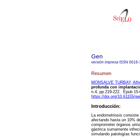
Gen
versión impresa
ISSN
0016-
Resumen
MONSALVE TURBAY, Alfre
profunda con implantacio
n.4, pp.219-222. Epub 15
https://doi.org/10.61155/g
Introducción:
La endometriosis consiste e
afectando hasta un 10% de
comprometer órganos urinari
gástrica sumamente infrecu
simulando patologías funci