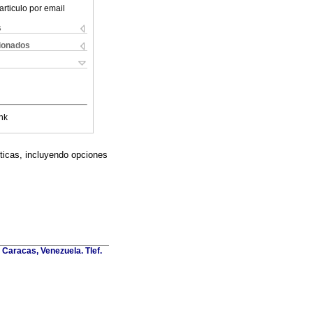
articulo por email
s
cionados
nk
uticas, incluyendo opciones
Caracas, Venezuela. Tlef.