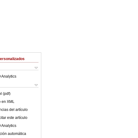
Personalizados
 Analytics
l (pdf)
lo en XML
cias del artículo
tar este artículo
 Analytics
ción automática