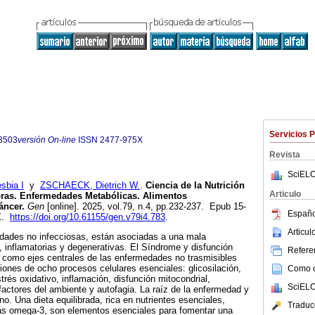
Servicios 
3503
versión On-line
ISSN
2477-975X
Revista
SciELO
bia I
y
ZSCHAECK, Dietrich W.
.
Ciencia de la Nutrición
Articulo
bras. Enfermedades Metabólicas. Alimentos
áncer.
Gen
[online]. 2025, vol.79, n.4, pp.232-237. Epub 15-
Españo
5X.
https://doi.org/10.61155/gen.v79i4.783
.
Articu
dades no infecciosas, están asociadas a una mala
, inflamatorias y degenerativas. El Síndrome y disfunción
Referen
n como ejes centrales de las enfermedades no trasmisibles
ciones de ocho procesos celulares esenciales: glicosilación,
Como ci
strés oxidativo, inflamación, disfunción mitocondrial,
SciELO
actores del ambiente y autofagia. La raíz de la enfermedad y
ino. Una dieta equilibrada, rica en nutrientes esenciales,
Traduc
asas omega-3, son elementos esenciales para fomentar una