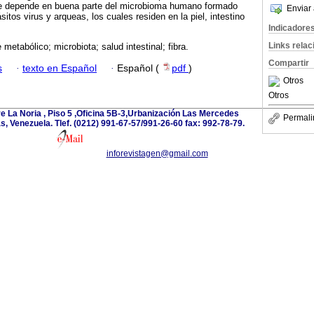
que depende en buena parte del microbioma humano formado
Enviar 
sitos virus y arqueas, los cuales residen en la piel, intestino
Indicadore
Links rela
metabólico; microbiota; salud intestinal; fibra.
Compartir
s
·
texto en Español
·
Español (
pdf
)
Otros
Otros
e La Noria , Piso 5 ,Oficina 5B-3,Urbanización Las Mercedes
Permali
 Venezuela. Tlef. (0212) 991-67-57/991-26-60 fax: 992-78-79.
inforevistagen@gmail.com