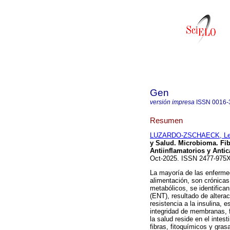
Gen
versión impresa
ISSN
0016-
Resumen
LUZARDO-ZSCHAECK, Les
y Salud. Microbioma. Fi
Antiinflamatorios y Antic
Oct-2025. ISSN 2477-97
La mayoría de las enferme
alimentación, son crónicas
metabólicos, se identifica
(ENT), resultado de altera
resistencia a la insulina, e
integridad de membranas, f
la salud reside en el intest
fibras, fitoquímicos y gr