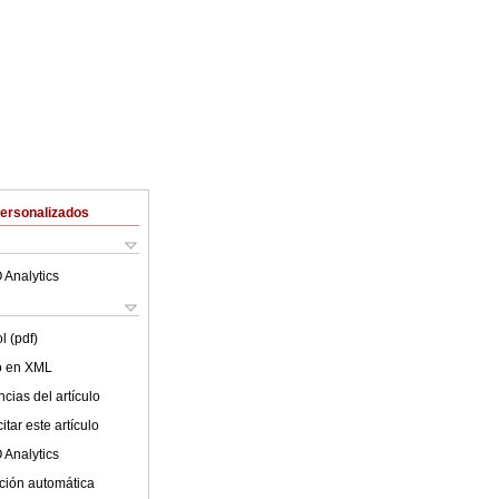
Personalizados
 Analytics
l (pdf)
lo en XML
cias del artículo
tar este artículo
 Analytics
ción automática