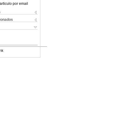
articulo por email
s
cionados
nk