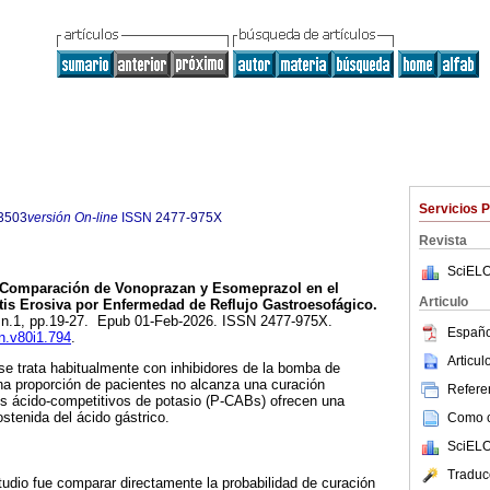
Servicios 
3503
versión On-line
ISSN
2477-975X
Revista
SciELO
Comparación de Vonoprazan y Esomeprazol en el
Articulo
itis Erosiva por Enfermedad de Reflujo Gastroesofágico.
0, n.1, pp.19-27. Epub 01-Feb-2026. ISSN 2477-975X.
Españo
en.v80i1.794
.
Articu
 se trata habitualmente con inhibidores de la bomba de
na proporción de pacientes no alcanza una curación
Referen
s ácido-competitivos de potasio (P-CABs) ofrecen una
stenida del ácido gástrico.
Como ci
SciELO
Traduc
studio fue comparar directamente la probabilidad de curación