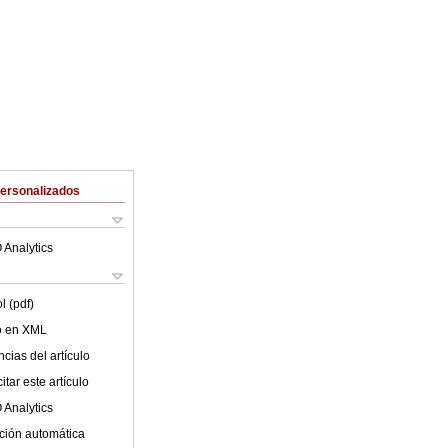
Personalizados
 Analytics
l (pdf)
lo en XML
cias del artículo
tar este artículo
 Analytics
ción automática