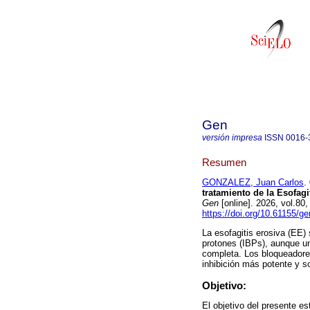
Gen
versión impresa
ISSN
0016-
Resumen
GONZALEZ, Juan Carlos
.
tratamiento de la Esofag
Gen
[online]. 2026, vol.8
https://doi.org/10.61155/g
La esofagitis erosiva (EE)
protones (IBPs), aunque u
completa. Los bloqueadore
inhibición más potente y so
Objetivo:
El objetivo del presente e