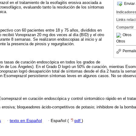
ol en el tratamiento de la esofagitis erosiva asociada a
Enviar 
troesofágico, evaluando tanto la resolución de los síntomas
ica.
Indicadore
Links rela
Compartir
pectivo con 60 pacientes entre 18 y 75 años, divididos en
 recibió Vonoprazan 20 mg dos veces al día (BID) y el otro
Otros
ante 8 semanas. Se realizaron endoscopias al inicio y al
Otros
ente la presencia de pirosis y regurgitación.
Permali
 tasas de curación endoscópica en todos los grados de
ión de Los Ángeles). En el Grado D logró un 50% de curación, mientras Esom
Vonoprazan logró desaparición total de síntomas desde el día 2 hasta la sema
on Esomeprazol persistieron síntomas leves en algunos casos. No se observ
someprazol en curación endoscópica y control sintomático rápido en el trata
s erosiva; bloqueadores ácido-competitivos de potasio; inhibidore de la bomb
s
·
texto en Español
·
Español (
pdf
)