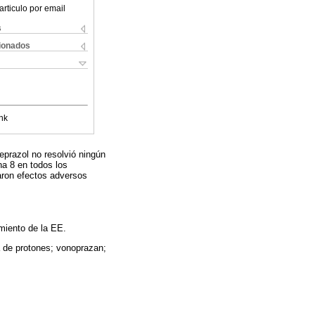
articulo por email
s
cionados
nk
eprazol no resolvió ningún
na 8 en todos los
aron efectos adversos
miento de la EE.
a de protones; vonoprazan;