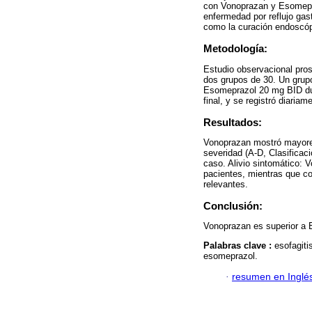
con Vonoprazan y Esomepraz
enfermedad por reflujo gas
como la curación endoscóp
Metodología:
Estudio observacional pros
dos grupos de 30. Un grupo
Esomeprazol 20 mg BID dur
final, y se registró diariam
Resultados:
Vonoprazan mostró mayores
severidad (A-D, Clasificac
caso. Alivio sintomático: 
pacientes, mientras que c
relevantes.
Conclusión:
Vonoprazan es superior a E
Palabras clave :
esofagiti
esomeprazol.
·
resumen en Inglé