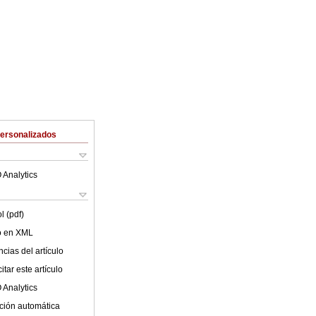
Personalizados
 Analytics
l (pdf)
lo en XML
cias del artículo
tar este artículo
 Analytics
ción automática