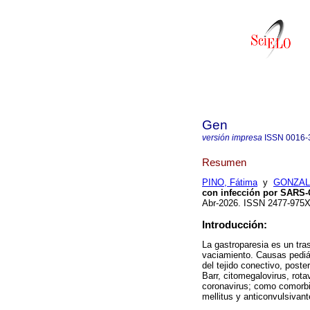
Gen
versión impresa
ISSN
0016-
Resumen
PINO, Fátima
y
GONZALE
con infección por SARS-
Abr-2026. ISSN 2477-975
Introducción:
La gastroparesia es un tras
vaciamiento. Causas pediát
del tejido conectivo, poster
Barr, citomegalovirus, rota
coronavirus; como comorbil
mellitus y anticonvulsivant