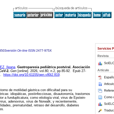
Servicios 
3503
versión On-line
ISSN
2477-975X
Revista
SciELO
Z, Ileana
.
Gastroparesia pediátrica postviral. Asociación
Articulo
CoV-2.
Gen
[online]. 2026, vol.80, n.2, pp.85-92. Epub 27-
X.
https://doi.org/10.61155/gen.v80i2.819
.
Españo
Articu
torno de motilidad gástrica con dificultad para su
Referen
ricas: idiopáticas, postinfecciosas, disautonomía, trastornos
Como ci
ior a funduplicatura; como etiología viral, virus de Epstein-
virus, adenovirus, virus de Norwalk; y recientemente,
SciELO
idades, prematuridad, retraso del desarrollo, diabetes
es.
Traduc