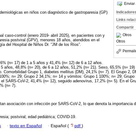
Enviar 
Indicadore
idemiológicas en niños con diagnóstico de gastroparesia (GP)
Links rela
Compartir
Otros
al caso-control (enero 2019- abril 2025), en pacientes con y
aresia postviral (GPV), menores 18 años, atendidos en el
Otros
gía del Hospital de Niños Dr. “JM de los Ríos”.
Permali
,6% (n= 17) de 1 a 5 años y 41,4% (n= 12) de 6 a 12 años.
a 5 años, 48,8% (n= 20), de 6 a 12 años, 51,2% (n= 21). Sexo, 65,5% (n= 19
o. Comorbilidad Grupo 1, diabetes mellitus (DM), 24,1% (n= 7). El Grupo 2, 
 100%; n= 29; Grupo 2 34,1%; n= 14 y vómitos: Grupo 1 100%; n= 29; Grupo 
ó el SARS-CoV-2, 41,4% (n= 12), seguido adenovirus, 17,2% (n= 5). En el G
% (n= 7).
an asociación con infección por SARS-CoV-2, lo que denota la importancia de
esia; postviral; edad pediátrica; COVID-19.
s
·
texto en Español
·
Español (
pdf
)