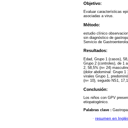
Objetivo:
Evaluar características ep
asociadas a virus.
Método:
estudio clínico observacion
sin diagnóstico de gastrop
Servicio de Gastroenterolo
Resultados:
Edad, Grupo 1 (casos), 58
Grupo 2 (controles), de 1 
2, 58,5% (n= 24) masculin
(dolor abdominal: Grupo 1
virales Grupo 1, predomin
(n= 10), seguido NS1, 17,1
Conclusión:
Los niños con GPV present
etiopatogénico.
Palabras clave :
Gastropar
·
resumen en Inglé