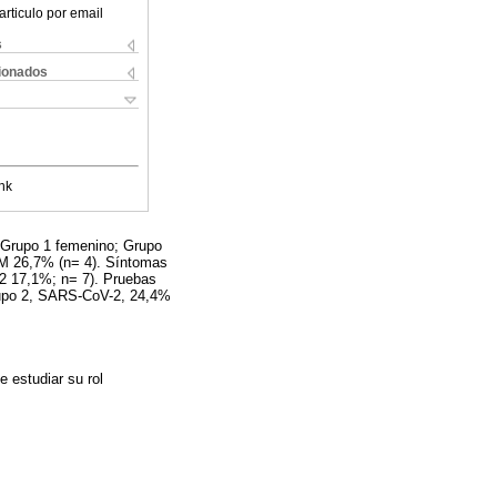
articulo por email
s
cionados
nk
) Grupo 1 femenino; Grupo
DM 26,7% (n= 4). Síntomas
2 17,1%; n= 7). Pruebas
rupo 2, SARS-CoV-2, 24,4%
 estudiar su rol