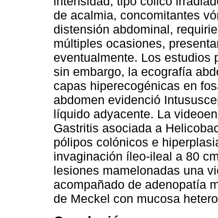
intensidad, tipo cólico irradia
de acalmia, concomitantes vóm
distensión abdominal, requiri
múltiples ocasiones, present
eventualmente. Los estudios p
sin embargo, la ecografía abd
capas hiperecogénicas en fosa
abdomen evidenció Intususcepc
líquido adyacente. La videoen
Gastritis asociada a Helicobac
pólipos colónicos e hiperplasia
invaginación íleo-ileal a 80 c
lesiones mamelonadas una vio
acompañado de adenopatía mes
de Meckel con mucosa hetero