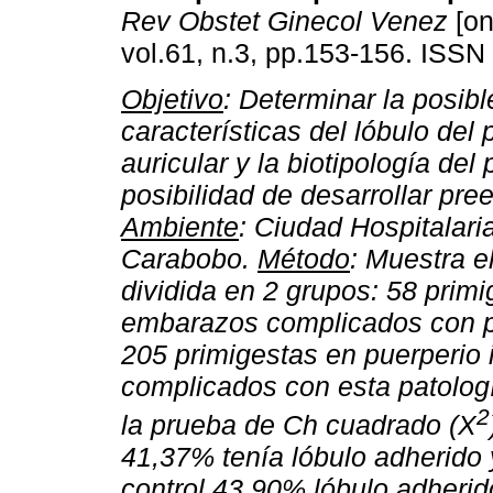
Rev Obstet Ginecol Venez
[on
vol.61, n.3, pp.153-156. ISSN
Objetivo
: Determinar la posibl
características del lóbulo del 
auricular y la biotipología del 
posibilidad de desarrollar pre
Ambiente
: Ciudad Hospitalari
Carabobo.
Método
: Muestra e
dividida en 2 grupos: 58 prim
embarazos complicados con pr
205 primigestas en puerperio
complicados con esta patologí
2
la prueba de Ch cuadrado (X
41,37% tenía lóbulo adherido 
control 43,90% lóbulo adheri