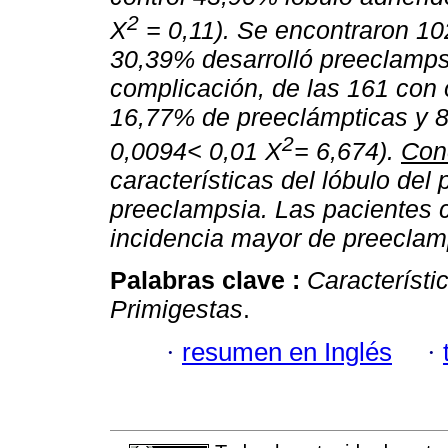
2
X
= 0,11). Se encontraron 102
30,39% desarrolló preeclamps
complicación, de las 161 con o
16,77% de preeclámpticas y 8
2
0,0094< 0,01 X
= 6,674).
Con
características del lóbulo del 
preeclampsia. Las pacientes c
incidencia mayor de preeclam
Palabras clave :
Característi
Primigestas
.
·
resumen en Inglés
·