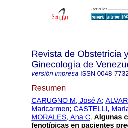
Revista de Obstetricia 
Ginecología de Venezu
versión impresa
ISSN
0048-773
Resumen
CARUGNO M, José A
;
ALVAR
Maricarmen
;
CASTELLI, Marí
MORALES, Ana C
.
Algunas ca
fenotípicas en pacientes pr