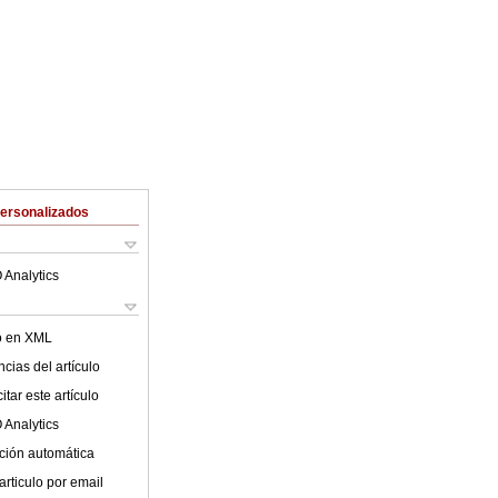
Personalizados
 Analytics
lo en XML
cias del artículo
tar este artículo
 Analytics
ción automática
articulo por email