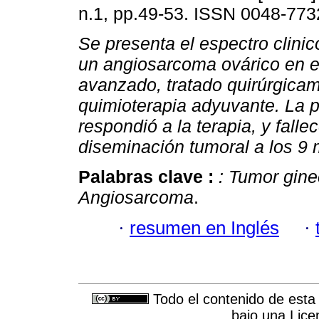
n.1, pp.49-53. ISSN 0048-773
Se presenta el espectro clini
un angiosarcoma ovárico en e
avanzado,
tratado quirúrgica
quimioterapia adyuvante. La 
respondió a la terapia, y falle
diseminación tumoral a los 9
Palabras clave :
: Tumor gine
Angiosarcoma
.
·
resumen en Inglés
·
Todo el contenido de esta 
bajo una
Lice