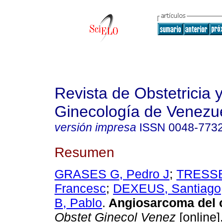
Revista de Obstetricia 
Ginecología de Venezu
versión impresa
ISSN
0048-773
Resumen
GRASES G, Pedro J
;
TRESS
Francesc
;
DEXEUS, Santiago
B, Pablo
.
Angiosarcoma del o
Obstet Ginecol Venez
[online]