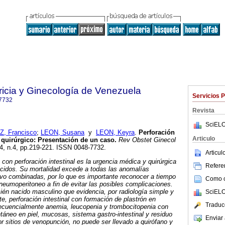
ricia y Ginecología de Venezuela
Servicios 
7732
Revista
SciELO
, Francisco
;
LEON, Susana
y
LEON, Keyra
.
Perforación
Articulo
o quirúrgico: Presentación de un caso.
Rev Obstet Ginecol
64, n.4, pp.219-221. ISSN 0048-7732.
Articu
 con perforación intestinal es la urgencia médica y quirúrgica
Referen
acidos. Su mortalidad excede a todas las anomalías
ivo combinadas, por lo que
es importante reconocer a tiempo
Como ci
 neumoperitoneo a fin de evitar las posibles complicaciones.
ién nacido masculino que evidencia, por radiología simple y
SciELO
te,
perforación intestinal con formación de plastrón en
Traduc
ecuencialmente anemia, leucopenia
y trombocitopenia con
áneo en piel, mucosas, sistema gastro-intestinal y residuo
Enviar 
r sitios de venopunción, no puede ser llevado a quirófano y