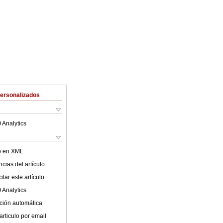
Personalizados
 Analytics
lo en XML
cias del artículo
tar este artículo
 Analytics
ción automática
articulo por email