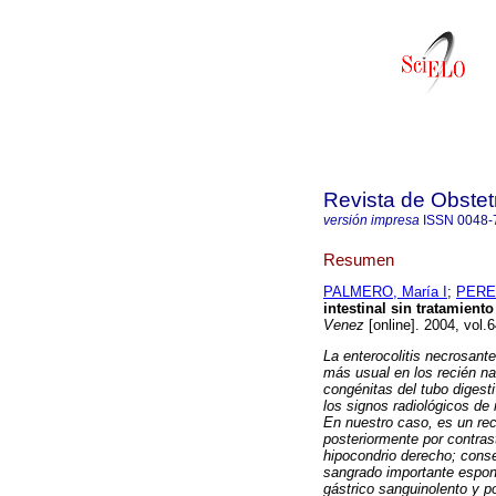
Revista de Obstet
versión impresa
ISSN
0048-
Resumen
PALMERO, María I
;
PEREZ
intestinal sin tratamient
Venez
[online]. 2004, vol.
La enterocolitis necrosante
más usual en los
recién n
congénitas del tubo digest
los signos radiológicos de
En nuestro caso, es un rec
posteriormente por contras
hipocondrio derecho; cons
sangrado importante espont
gástrico
sanguinolento y po