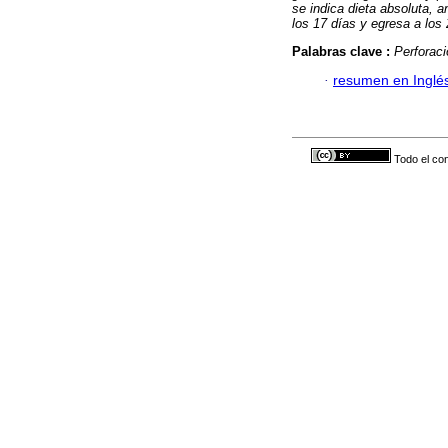
se indica dieta absoluta, an
los 17 días y egresa a los
Palabras clave :
Perforaci
·
resumen en Inglé
Todo el con