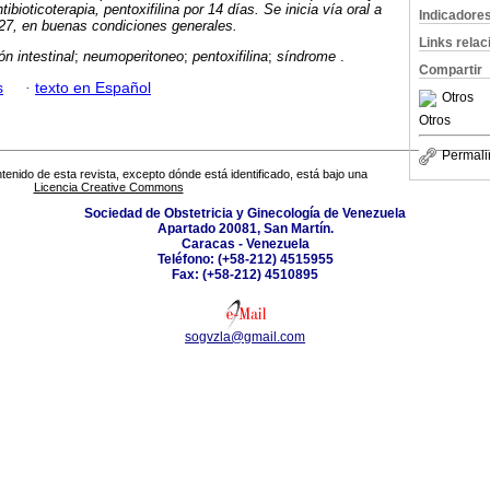
tibioticoterapia,
pentoxifilina
por 14 días. Se inicia vía oral a
Indicadore
 27, en buenas condiciones generales.
Links rela
ón intestinal
;
neumoperitoneo
;
pentoxifilina
;
síndrome
.
Compartir
s
·
texto en Español
Otros
Otros
Permali
tenido de esta revista, excepto dónde está identificado, está bajo una
Licencia Creative Commons
Sociedad de Obstetricia y Ginecología de Venezuela
Apartado 20081, San Martín.
Caracas - Venezuela
Teléfono: (+58-212) 4515955
Fax: (+58-212) 4510895
sogvzla@gmail.com