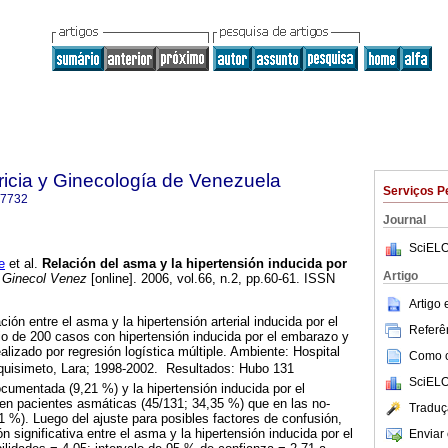
ricia y Ginecología de Venezuela
Serviços P
-7732
Journal
SciELO
e
et al.
Relación del asma y la hipertensión inducida por
Artigo
 Ginecol Venez
[online]. 2006, vol.66, n.2, pp.60-61. ISSN
Artigo
ación entre el asma y la hipertensión arterial inducida por el
Referên
 de 200 casos con hipertensión inducida por el embarazo y
ealizado por regresión logística múltiple. Ambiente: Hospital
Como ci
rquisimeto, Lara; 1998-2002. Resultados: Hubo 131
SciELO
mentada (9,21 %) y la hipertensión inducida por el
 pacientes asmáticas (45/131; 34,35 %) que en las no-
Traduç
 %). Luego del ajuste para posibles factores de confusión,
 significativa entre el asma y la hipertensión inducida por el
Enviar 