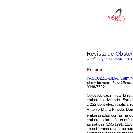
Revista de Obstet
versão impressa
ISSN
0048
Resumo
PASCUZZO-LIMA, Carmin
el embarazo
.
Rev Obstet
0048-7732.
Objetivo: Cuantificar la rel
embarazo. Método: Estudio
1 222 controles. Análisis r
Antonio María Pineda, Ba
embarazadas con asma docu
embarazo fue más común en
asmáticas (155/1291; 12,01
se determinó una asociación