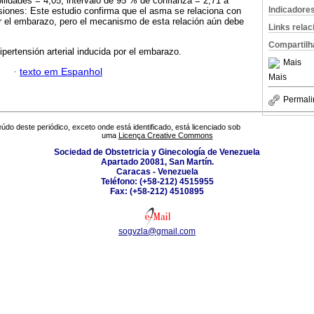
lidades = 4,05; intervalo de 95 % de confianza = 2,71 a
Indicadore
siones: Este estudio confirma que el asma se relaciona con
or el embarazo, pero el mecanismo de esta relación aún debe
Links rela
Compartilh
pertensión arterial inducida por el embarazo.
Mais
·
texto em Espanhol
Mais
Permali
údo deste periódico, exceto onde está identificado, está licenciado sob
uma
Licença Creative Commons
Sociedad de Obstetricia y Ginecología de Venezuela
Apartado 20081, San Martín.
Caracas - Venezuela
Teléfono: (+58-212) 4515955
Fax: (+58-212) 4510895
sogvzla@gmail.com