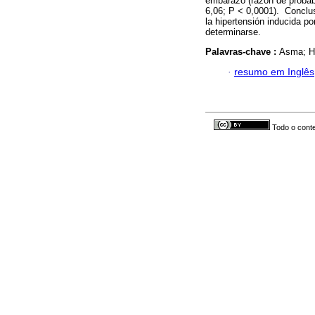
embarazo (razón de probabi
6,06; P < 0,0001). Conclu
la hipertensión inducida p
determinarse.
Palavras-chave :
Asma; Hi
·
resumo em Inglês
Todo o conte