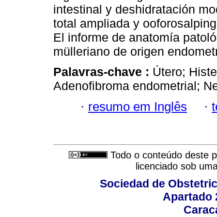
intestinal y deshidratación m
total ampliada y ooforosalpin
El informe de anatomía patol
mülleriano de origen endometr
Palavras-chave :
Útero; Hist
Adenofibroma endometrial; Ne
·
resumo em Inglês
·
Todo o conteúdo deste pe
licenciado sob um
Sociedad de Obstetric
Apartado 
Carac