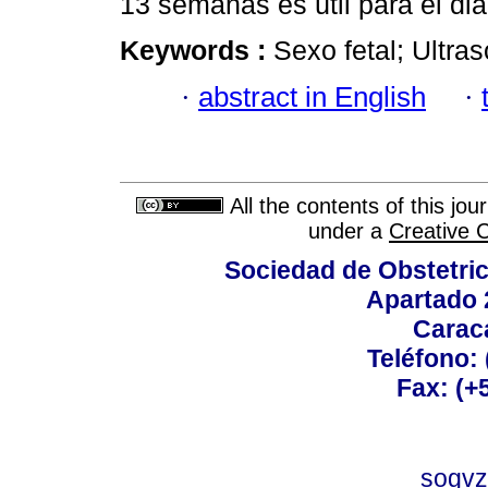
13 semanas es útil para el dia
Keywords :
Sexo fetal; Ultras
·
abstract in English
·
All the contents of this jo
under a
Creative 
Sociedad de Obstetric
Apartado 
Carac
Teléfono:
Fax: (+
sogvz