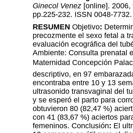
Ginecol Venez
[online]. 2006, 
pp.225-232. ISSN 0048-7732.
RESUMEN
Objetivo
:
Determi
precozmente el sexo fetal a tr
evaluación ecográfica del tubé
Ambiente: Consulta prenatal e
Maternidad Concepción Palac
descriptivo, en 97 embarazad
encontraba entre 10 y 13 sem
ultrasonido transvaginal del t
y se esperó el parto para corr
obtuvieron 80 (82,47 %) aciert
con 41 (83,67 %) aciertos par
femeninos. Conclusión
:
El ult