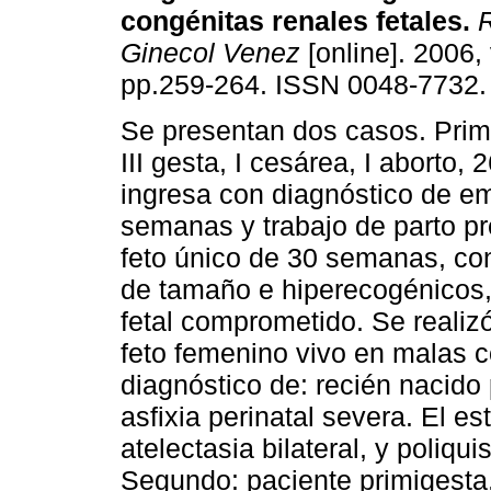
congénitas renales fetales
.
R
Ginecol Venez
[online]. 2006, 
pp.259-264. ISSN 0048-7732.
Se presentan dos casos. Prim
III gesta, I cesárea, I aborto,
ingresa con diagnóstico de e
semanas y trabajo de parto p
feto único de 30 semanas, co
de tamaño e hiperecogénicos, 
fetal comprometido. Se reali
feto femenino vivo en malas 
diagnóstico de: recién nacido 
asfixia perinatal severa. El e
atelectasia bilateral, y poliqu
Segundo: paciente primigesta,