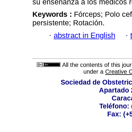
su enseñanza a los médicos r
Keywords :
Fórceps; Polo cef
persistente; Rotación.
·
abstract in English
·
All the contents of this jo
under a
Creative 
Sociedad de Obstetric
Apartado 
Carac
Teléfono:
Fax: (+