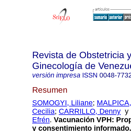
Revista de Obstetricia 
Ginecología de Venezu
versión impresa
ISSN
0048-773
Resumen
SOMOGYI, Liliane
;
MALPICA,
Cecilia
;
CARRILLO, Denny
Efrén
.
Vacunación VPH
:
Prop
y consentimiento informado