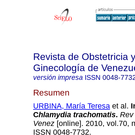
Revista de Obstetricia 
Ginecología de Venezu
versión impresa
ISSN
0048-773
Resumen
URBINA, María Teresa
et al.
I
C
hlamydia trachomatis
.
Rev 
Venez
[online]. 2010, vol.70, 
ISSN 0048-7732.