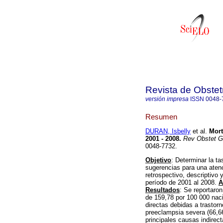
Revista de Obstet
versión impresa
ISSN
0048-
Resumen
DURAN, Isbelly
et al.
Mort
2001 - 2008
.
Rev Obstet G
0048-7732.
Objetivo
: Determinar la t
sugerencias para una atenc
retrospectivo, descriptivo 
período de 2001 al 2008.
A
Resultados
: Se reportaro
de 159,78 por 100 000 naci
directas debidas a trastor
preeclampsia severa (66,6
principales causas indirec