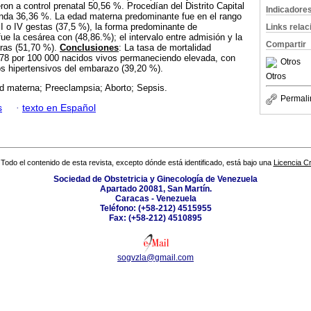
on a control prenatal 50,56 %. Procedían del Distrito Capital
Indicadore
nda 36,36 %. La edad materna predominante fue en el rango
I o IV gestas (37,5 %), la forma predominante de
Links rela
ue la cesárea con (48,86.%); el intervalo entre admisión y la
Compartir
ras (51,70 %).
Conclusiones
: La tasa de mortalidad
78 por 100 000 nacidos vivos permaneciendo elevada, con
Otros
os hipertensivos del embarazo (39,20 %).
Otros
ad materna; Preeclampsia; Aborto; Sepsis.
Permali
s
·
texto en Español
Todo el contenido de esta revista, excepto dónde está identificado, está bajo una
Licencia 
Sociedad de Obstetricia y Ginecología de Venezuela
Apartado 20081, San Martín.
Caracas - Venezuela
Teléfono: (+58-212) 4515955
Fax: (+58-212) 4510895
sogvzla@gmail.com