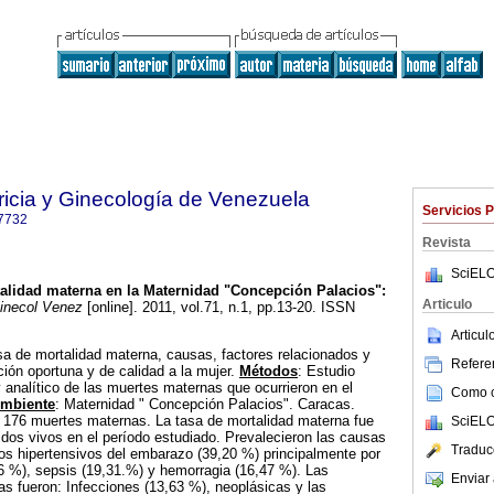
ricia y Ginecología de Venezuela
Servicios 
7732
Revista
SciELO
alidad materna en la Maternidad "Concepción Palacios"
:
Articulo
inecol Venez
[online]. 2011, vol.71, n.1, pp.13-20. ISSN
Articu
asa de mortalidad materna, causas, factores relacionados y
Referen
ión oportuna y de calidad a la mujer.
Métodos
: Estudio
y analítico de las muertes maternas que ocurrieron en el
Como ci
mbiente
: Maternidad " Concepción Palacios". Caracas.
n 176 muertes maternas. La tasa de mortalidad materna fue
SciELO
dos vivos en el período estudiado. Prevalecieron las causas
Traduc
nos hipertensivos del embarazo (39,20 %) principalmente por
6 %), sepsis (19,31.%) y hemorragia (16,47 %). Las
Enviar 
tas fueron: Infecciones (13,63 %), neoplásicas y las