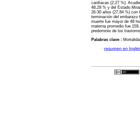
cardíacas (2,27 %). Acudier
48,29.% y del Estado Mira
26-30 años (27,84 %) con I
terminación del embarazo f
muerte fue mayor de 48 ho
materna promedio fue 159,
predominio de los trastorn
Palabras clave :
Mortalid
·
resumen en Inglé