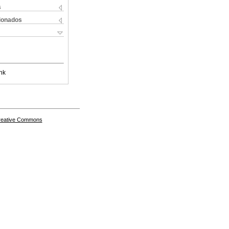
s
cionados
nk
Creative Commons