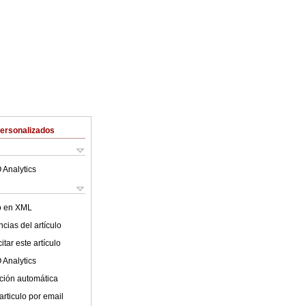
Personalizados
 Analytics
lo en XML
cias del artículo
tar este artículo
 Analytics
ción automática
articulo por email