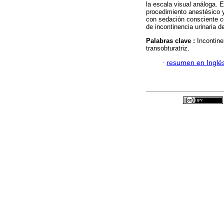
la escala visual análoga. 
procedimiento anestésico 
con sedación consciente co
de incontinencia urinaria d
Palabras clave :
Incontine
transobturatriz.
·
resumen en Inglé