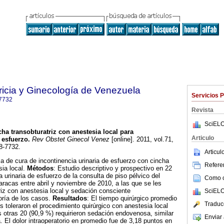
ricia y Ginecología de Venezuela
Servicios 
7732
Revista
SciELO
ha transobturatriz con anestesia local para
Articulo
 esfuerzo
.
Rev Obstet Ginecol Venez
[online]. 2011, vol.71,
8-7732.
Articu
ca de cura de incontinencia urinaria de esfuerzo con cincha
Referen
sia local.
Métodos
: Estudio descriptivo y prospectivo en 22
 urinaria de esfuerzo de la consulta de piso pélvico del
Como ci
aracas entre abril y noviembre de 2010, a las que se les
riz con anestesia local y sedación consciente
SciELO
ría de los casos.
Resultados
: El tiempo quirúrgico promedio
Traduc
s toleraron el procedimiento quirúrgico con anestesia local
s otras 20 (90,9 %) requirieron sedación endovenosa, similar
Enviar 
ra. El dolor intraoperatorio en promedio fue de 3,18 puntos en