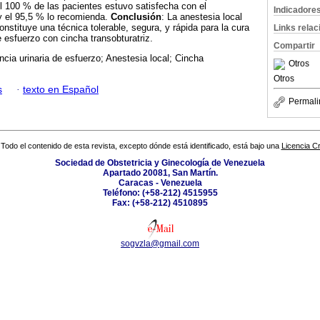
El 100 % de las pacientes estuvo satisfecha con el
Indicadore
y el 95,5 % lo recomienda.
Conclusión
: La anestesia local
nstituye una técnica tolerable, segura, y rápida para la cura
Links rela
e esfuerzo con cincha transobturatriz.
Compartir
ncia urinaria de esfuerzo; Anestesia local; Cincha
Otros
Otros
s
·
texto en Español
Permali
Todo el contenido de esta revista, excepto dónde está identificado, está bajo una
Licencia 
Sociedad de Obstetricia y Ginecología de Venezuela
Apartado 20081, San Martín.
Caracas - Venezuela
Teléfono: (+58-212) 4515955
Fax: (+58-212) 4510895
sogvzla@gmail.com