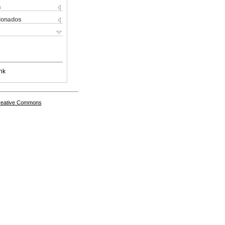
s
cionados
nk
Creative Commons