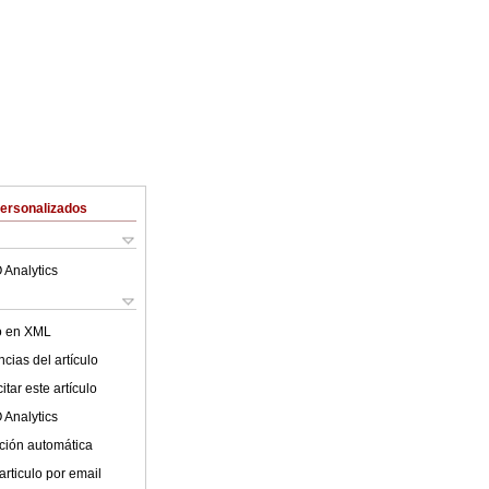
Personalizados
 Analytics
lo en XML
cias del artículo
tar este artículo
 Analytics
ción automática
articulo por email