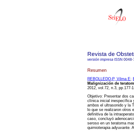
Revista de Obstet
versión impresa
ISSN
0048-
Resumen
REBOLLEDO-P, Vilma E
;
Malignización de terato
2012, vol.72, n.3, pp.177
Objetivo: Presentar dos c
clínica inicial inespecífic
ambos el ultrasonido y la
lo que se realizaron otros 
definitiva de la intraoper
caso, concluyó adenocarci
seroso en un teratoma madur
quimioterapia adyuvante. 