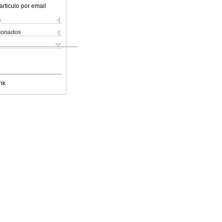
articulo por email
s
cionados
nk