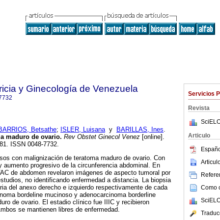
ricia y Ginecología de Venezuela
Servicios 
7732
Revista
SciELO
BARRIOS, Betsathe
;
ISLER, Luisana
y
BARILLAS, Ines
.
Articulo
ma maduro de ovario
.
Rev Obstet Ginecol Venez
[online].
-181. ISSN 0048-7732.
Españo
asos con malignización de teratoma maduro de ovario. Con
Articu
a y aumento progresivo de la circunferencia abdominal. En
 TAC de abdomen revelaron imágenes de aspecto tumoral por
Referen
estudios, no identificando enfermedad a distancia. La biopsia
atoria del anexo derecho e izquierdo respectivamente de cada
Como ci
noma bordeline mucinoso y adenocarcinoma borderline
SciELO
o de ovario. El estadio clínico fue IIIC y recibieron
Ambos se mantienen libres de enfermedad.
Traduc