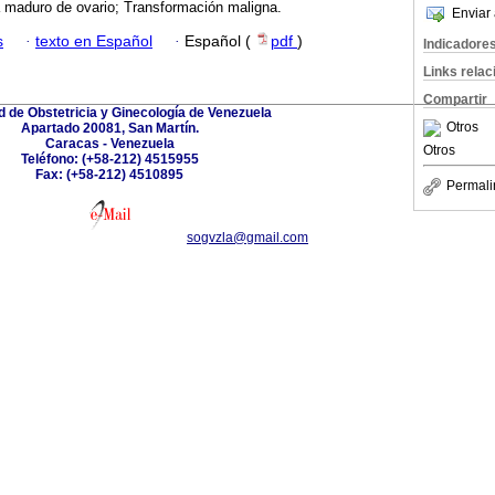
 maduro de ovario; Transformación maligna.
Enviar 
s
·
texto en Español
·
Español (
pdf
)
Indicadore
Links rela
Compartir
 de Obstetricia y Ginecología de Venezuela
Otros
Apartado 20081, San Martín.
Caracas - Venezuela
Otros
Teléfono: (+58-212) 4515955
Fax: (+58-212) 4510895
Permali
sogvzla@gmail.com