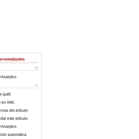
Personalizados
 Analytics
l (pdf)
lo en XML
cias del artículo
tar este artículo
 Analytics
ción automática