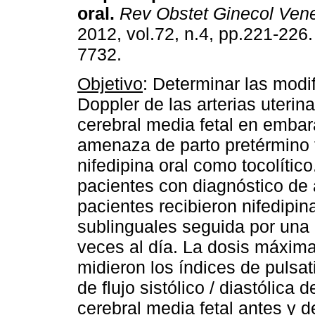
oral
.
Rev Obstet Ginecol Ven
2012, vol.72, n.4, pp.221-226
7732.
Objetivo
: Determinar las modi
Doppler de las arterias uterina
cerebral media fetal en emba
amenaza de parto pretérmino 
nifedipina oral como tocolític
pacientes con diagnóstico de
pacientes recibieron nifedipin
sublinguales seguida por una 
veces al día. La dosis máxim
midieron los índices de pulsati
de flujo sistólico / diastólica d
cerebral media fetal antes y 