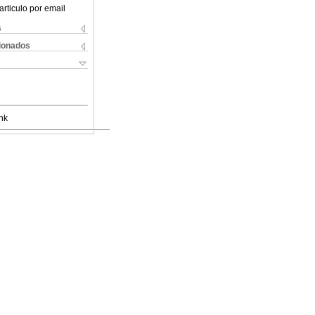
articulo por email
s
cionados
nk