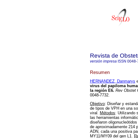
Revista de Obstet
versión impresa
ISSN
0048-
Resumen
HERNANDEZ, Danmarys
e
virus del papiloma huma
la región E6
.
Rev Obstet 
0048-7732.
Objetivo
: Diseñar y estand
de tipos de VPH en una so
viral.
Métodos
: Utilizando
las herramientas informátic
diseñaron oligonucleótidos
de aproximadamente 214 p
ADN, cada una positiva pa
MY11/MY09 del gen L1.
Re