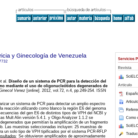
ricia y Ginecología de Venezuela
Servicios 
7732
Revista
SciELO
t al.
Diseño de un sistema de PCR para la detección del
Articulo
no mediante el uso de oligonucleótidos degenerados de
Ginecol Venez
[online]. 2012, vol.72, n.4, pp.249-254. ISSN
Españo
Articu
arizar un sistema de PCR para detectar un amplio espectro
la reacción utilizando como blanco la región E6 del genoma
Referen
 secuencias del gen E6 de distintos tipos de VPH del NCBI y
as Mult Alin versión 5.4.1. y Oligo Analyzer 1.1.2 se
Como ci
 degenerados que permitían la amplificación de un fragmento
SciELO
b. Las muestras seleccionadas incluyen: 25 muestras de
ra un solo tipo de VPH tipificados por el sistema PCR-RFLP
Traduc
sultados
: Se obtuvieron amplificados de aproximadamente