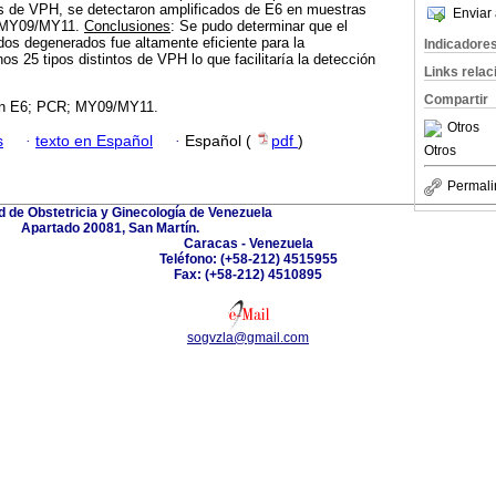
tos de VPH, se detectaron amplificados de E6 en muestras
Enviar 
a MY09/MY11.
Conclusiones
: Se pudo determinar que el
idos degenerados fue altamente eficiente para la
Indicadore
os 25 tipos distintos de VPH lo que facilitaría la detección
Links rela
Compartir
n E6; PCR; MY09/MY11.
Otros
s
·
texto en Español
·
Español (
pdf
)
Otros
Permali
 de Obstetricia y Ginecología de Venezuela
Apartado 20081, San Martín.
Caracas - Venezuela
Teléfono: (+58-212) 4515955
Fax: (+58-212) 4510895
sogvzla@gmail.com