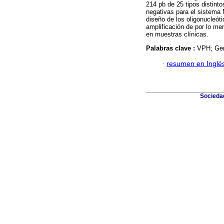
214 pb de 25 tipos distin
negativas para el sistem
diseño de los oligonucleót
amplificación de por lo men
en muestras clínicas.
Palabras clave :
VPH; Ge
·
resumen en Inglé
Sociedad