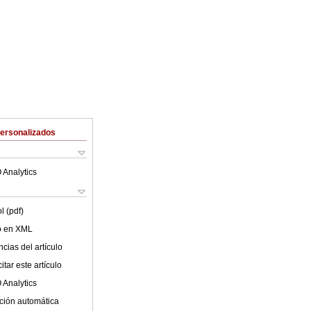
Personalizados
 Analytics
l (pdf)
lo en XML
cias del artículo
tar este artículo
 Analytics
ción automática