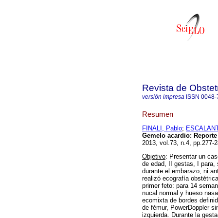
Revista de Obstet
versión impresa
ISSN
0048-
Resumen
FINALI, Pablo
;
ESCALANTE
Gemelo acardio
:
Reporte
2013, vol.73, n.4, pp.277
Objetivo
: Presentar un ca
de edad, II gestas, I para
durante el embarazo, ni ant
realizó ecografía obstétri
primer feto: para 14 seman
nucal normal y hueso nasa
ecomixta de bordes definid
de fémur, PowerDoppler sin
izquierda. Durante la gesta