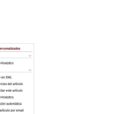
Personalizados
 Analytics
lo en XML
cias del artículo
tar este artículo
 Analytics
ción automática
articulo por email