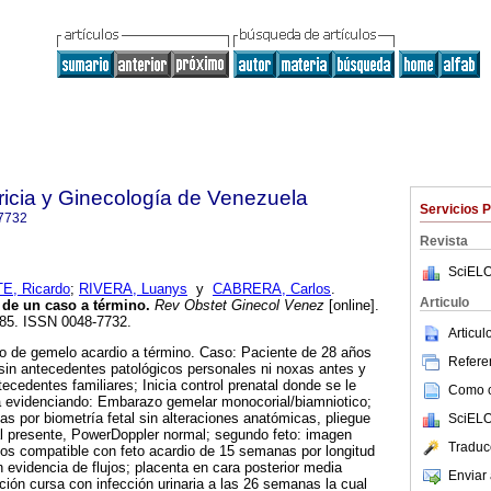
ricia y Ginecología de Venezuela
Servicios 
7732
Revista
SciELO
, Ricardo
;
RIVERA, Luanys
y
CABRERA, Carlos
.
Articulo
 de un caso a término
.
Rev Obstet Ginecol Venez
[online].
-285. ISSN 0048-7732.
Articu
so de gemelo acardio a término. Caso: Paciente de 28 años
Referen
, sin antecedentes patológicos personales ni noxas antes y
ecedentes familiares; Inicia control prenatal donde se le
Como ci
ca evidenciando: Embarazo gemelar monocorial/biamniotico;
as por biometría fetal sin alteraciones anatómicas, pliegue
SciELO
l presente, PowerDoppler normal; segundo feto: imagen
Traduc
os compatible con feto acardio de 15 semanas por longitud
 evidencia de flujos; placenta en cara posterior media
Enviar 
ción cursa con infección urinaria a las 26 semanas la cual