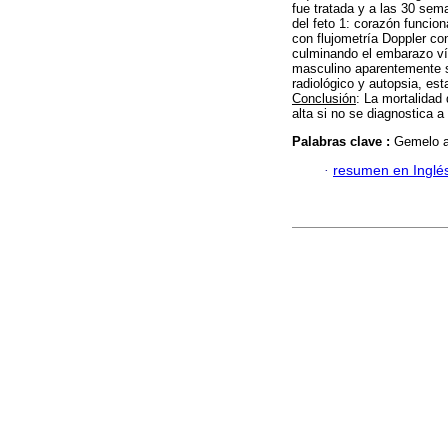
fue tratada y a las 30 se
del feto 1: corazón funci
con flujometría Doppler co
culminando el embarazo ví
masculino aparentemente sa
radiológico y autopsia, est
Conclusión
: La mortalidad
alta si no se diagnostica 
Palabras clave :
Gemelo a
·
resumen en Inglé