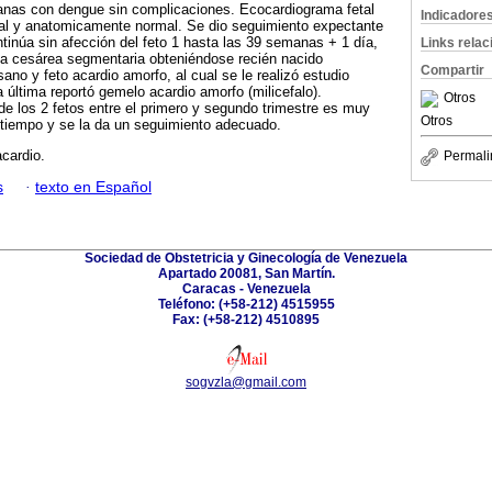
manas con dengue sin complicaciones. Ecocardiograma fetal
Indicadore
onal y anatomicamente normal. Se dio seguimiento expectante
ntinúa sin afección del feto 1 hasta las 39 semanas + 1 día,
Links rela
a cesárea segmentaria obteniéndose recién nacido
Compartir
no y feto acardio amorfo, al cual se le realizó estudio
a última reportó gemelo acardio amorfo (milicefalo).
Otros
 de los 2 fetos entre el primero y segundo trimestre es muy
Otros
a tiempo y se la da un seguimiento adecuado.
cardio.
Permali
s
·
texto en Español
Sociedad de Obstetricia y Ginecología de Venezuela
Apartado 20081, San Martín.
Caracas - Venezuela
Teléfono: (+58-212) 4515955
Fax: (+58-212) 4510895
sogvzla@gmail.com