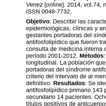
Venez
[online]. 2014, vol.74, n
ISSN 0048-7732.
Objetivo
: Describir las caract
epidemiológicas, clínicas y an
gestantes portadoras del sín
antifosfolipídico que fueron tr
consulta de medicina interna 
período 2001-2012.
Métodos
longitudinal. La población qu
portadoras del síndrome antifo
criterio del intervalo de al m
definitivo.
Resultados
: Se id
antifosfolipídico primario 14
secundario 14 pacientes. Oche
títulos positivos de anticuerp